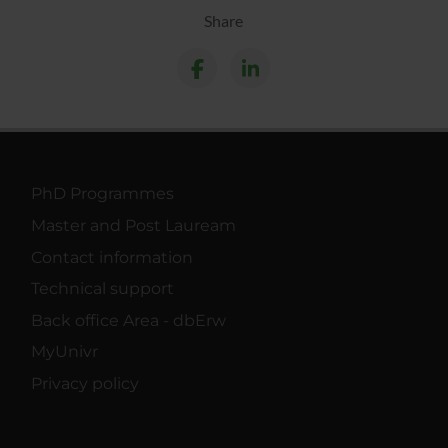
Share
PhD Programmes
Master and Post Lauream
Contact information
Technical support
Back office Area - dbErw
MyUnivr
Privacy policy