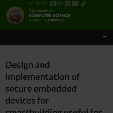
Follow on
Toggl
Design and
implementation of
secure embedded
devices for
smartbuilding useful for