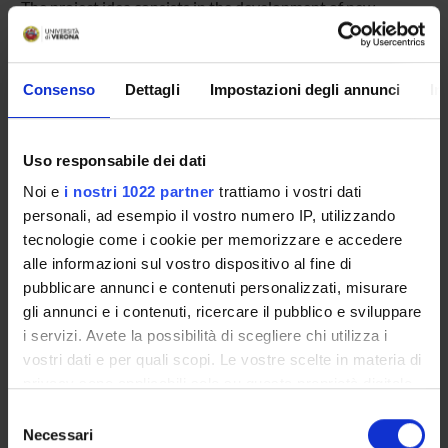
The project idea consists in the development of new
generation platforms that constitute the technological core
of the devices developed by the project partners,
compatible with the highest standards of cybersecurity and
Consenso
Dettagli
Impostazioni degli annunci
In
designed to implement very innovative solutions to defend
against cyber-attacks.
The main activities of the project are:
1. Verification of firmware executed on microcontroller and
Uso responsabile dei dati
microprocessor using state of the art techniques
Noi e
i nostri 1022 partner
trattiamo i vostri dati
2. Extension of communication protocols between the
personali, ad esempio il vostro numero IP, utilizzando
distributed embedded elements of the system
tecnologie come i cookie per memorizzare e accedere
3. Set-up of systems for functionality testing
alle informazioni sul vostro dispositivo al fine di
4. Modeling of systems for use with simulation tools
pubblicare annunci e contenuti personalizzati, misurare
gli annunci e i contenuti, ricercare il pubblico e sviluppare
i servizi. Avete la possibilità di scegliere chi utilizza i
SPONSORS:
vostri dati e per quali scopi. Le vostre scelte in materia di
EDALab s.r.l.
privacy sono applicabili solo su questa proprietà digitale
Funds:
assigned and managed by the department
in cui avete effettuato le vostre scelte. È possibile
Selezione
modificare o revocare il proprio consenso in qualsiasi
Necessari
del