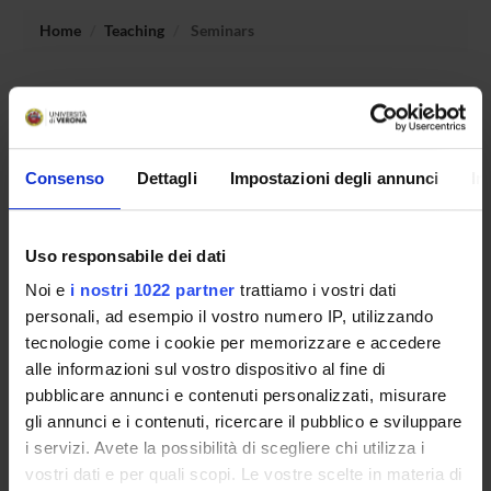
Home
Teaching
Seminars
No recent seminar found relating to teaching Probability
and Statistics.
Consenso
Dettagli
Impostazioni degli annunci
In
STUDYING
Uso responsabile dei dati
COURSES
Noi e
i nostri 1022 partner
trattiamo i vostri dati
PHD PROGRAMMES AND POSTGRADUATE
personali, ad esempio il vostro numero IP, utilizzando
TRAINING
tecnologie come i cookie per memorizzare e accedere
alle informazioni sul vostro dispositivo al fine di
Contacts
pubblicare annunci e contenuti personalizzati, misurare
gli annunci e i contenuti, ricercare il pubblico e sviluppare
People
i servizi. Avete la possibilità di scegliere chi utilizza i
Places
vostri dati e per quali scopi. Le vostre scelte in materia di