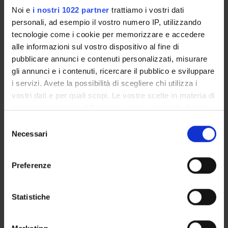
Guido Gonzato
Noi e
i nostri 1022 partner
trattiamo i vostri dati
Componente
personali, ad esempio il vostro numero IP, utilizzando
Enrico Gregorio
tecnologie come i cookie per memorizzare e accedere
Componente
alle informazioni sul vostro dispositivo al fine di
Rosanna Davison Laking
pubblicare annunci e contenuti personalizzati, misurare
Componente
gli annunci e i contenuti, ricercare il pubblico e sviluppare
Alessia Mandini
i servizi. Avete la possibilità di scegliere chi utilizza i
Componente
vostri dati e per quali scopi. Le vostre scelte in materia di
Francesca Mantese
privacy sono applicabili solo su questa proprietà digitale
Componente
in cui avete effettuato le vostre scelte. È possibile
Selezione
Matteo Mantovani
modificare o revocare il proprio consenso in qualsiasi
Necessari
del
momento dalla Dichiarazione sui cookie o facendo clic
Antonio Marigonda
consenso
Componente
sull'icona di attivazione della privacy.
Preferenze
Gianpaolo Mariutti
Componente
Con il tuo consenso, vorremmo anche:
raccogliere informazioni sulla tua posizione
Alessandro Mella
Statistiche
Componente
geografica, con un'approssimazione di qualche
metro,
Francesca Monti