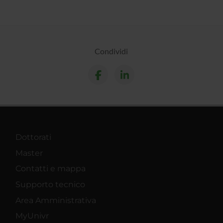
Condividi
Dottorati
Master
Contatti e mappa
Supporto tecnico
Area Amministrativa
MyUnivr