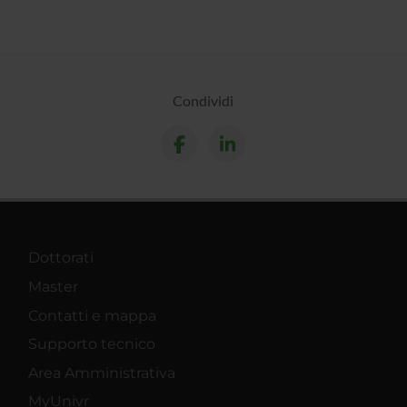
Condividi
Dottorati
Master
Contatti e mappa
Supporto tecnico
Area Amministrativa
MyUnivr