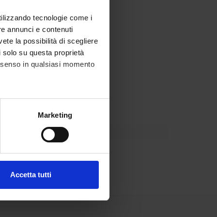
o addirittura
utilizzando tecnologie come i
modo critico il
re annunci e contenuti
sibili carenze
vete la possibilità di scegliere
lmente rivolta
li solo su questa proprietà
la word, la
consenso in qualsiasi momento
gata in maniera
l fatto che
to è necessario
alche metro,
Marketing
e specifiche (impronte
ezione dettagli
. Puoi
Accetta tutti
l media e per analizzare il
ostri partner che si occupano
azioni che hai fornito loro o