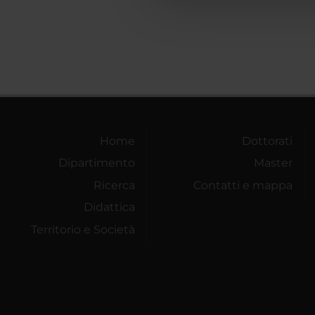
che hanno raccolto dal tuo uti
Home
Dottorati
Dipartimento
Master
Ricerca
Contatti e mappa
Didattica
Territorio e Società