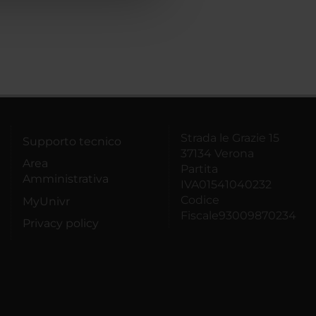
Strada le Grazie 15
Supporto tecnico
37134 Verona
Area
Partita
Amministrativa
IVA01541040232
Codice
MyUnivr
Fiscale93009870234
Privacy policy