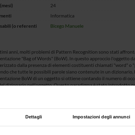
(mesi)
24
menti
Informatica
abili (o referenti
Bicego Manuele
timi anni, molti problemi di Pattern Recognition sono stati affronta
entazione "Bag of Words" (BoW). In questo approccio l'oggetto d
erizzato dalla presenza di elementi costituenti chiamati "word" o "
do che tutte le possibili parole siano contenute in un dizionario, 
entazione BoW di un oggetto si ottiene contando il numero di occ
el dizionario nell'oggetto. Questo paradigma è stato introdotto per
cenario dove tutti gli ingredienti della rappresentazione hanno un c
, documenti, dizionario). Successivamente, esso è stato esportato 
ella ricerca scientifica, diventando una rappresentazione standard 
i casi, tuttavia, l'applicazione pedissequa di questo paradigma ha 
Dettagli
Impostazioni degli annunci
ni degeneri: infatti, non sempre i concetti e le metodologie della 
no un'istanziazione naturale. Ad esempio, in alcuni casi è impossib
urale i concetti di “parola” o “dizionario”; in altri le definizioni s