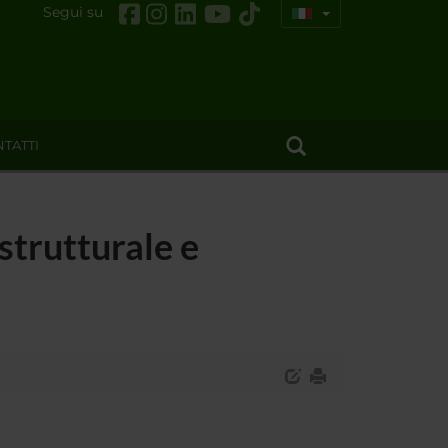
Segui su
TATTI
strutturale e