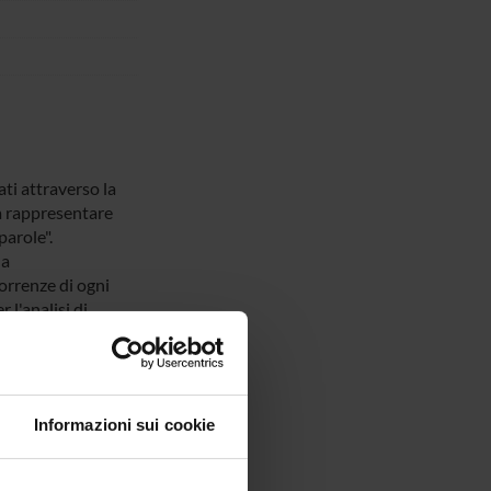
ti attraverso la
a rappresentare
parole".
la
orrenze di ogni
 l'analisi di
hiaro significato
in numerosi
di riferimento.
portato a
Informazioni sui cookie
rappresentazione
ile definire in
tandard non