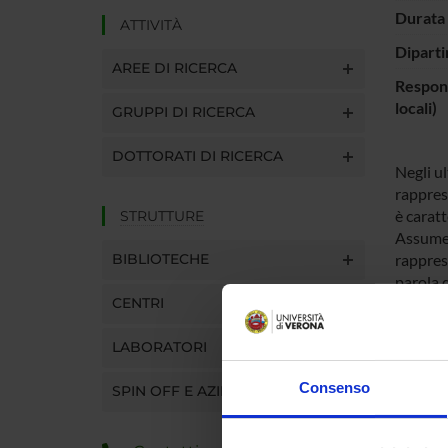
Durata 
ATTIVITÀ
Diparti
AREE DI RICERCA
Respons
locali)
GRUPPI DI RICERCA
DOTTORATI DI RICERCA
Negli ul
rappres
è caratt
STRUTTURE
Assumen
BIBLIOTECHE
rappres
parola d
CENTRI
testi, s
(parole
LABORATORI
campi d
In alcun
Consenso
SPIN OFF E AZIENDE
situazio
BoW han
modo nat