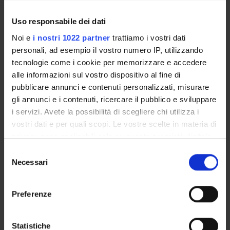
Uso responsabile dei dati
Noi e
i nostri 1022 partner
trattiamo i vostri dati
ATTIVITÀ
personali, ad esempio il vostro numero IP, utilizzando
tecnologie come i cookie per memorizzare e accedere
AREE DI RICERCA
alle informazioni sul vostro dispositivo al fine di
pubblicare annunci e contenuti personalizzati, misurare
GRUPPI DI RICERCA
gli annunci e i contenuti, ricercare il pubblico e sviluppare
DOTTORATI DI RICERCA
i servizi. Avete la possibilità di scegliere chi utilizza i
vostri dati e per quali scopi. Le vostre scelte in materia di
STRUTTURE
privacy sono applicabili solo su questa proprietà digitale
in cui avete effettuato le vostre scelte. È possibile
Selezione
BIBLIOTECHE
modificare o revocare il proprio consenso in qualsiasi
Necessari
del
momento dalla Dichiarazione sui cookie o facendo clic
consenso
CENTRI
sull'icona di attivazione della privacy.
Preferenze
LABORATORI
Con il tuo consenso, vorremmo anche:
raccogliere informazioni sulla tua posizione
SPIN OFF E AZIENDE
Statistiche