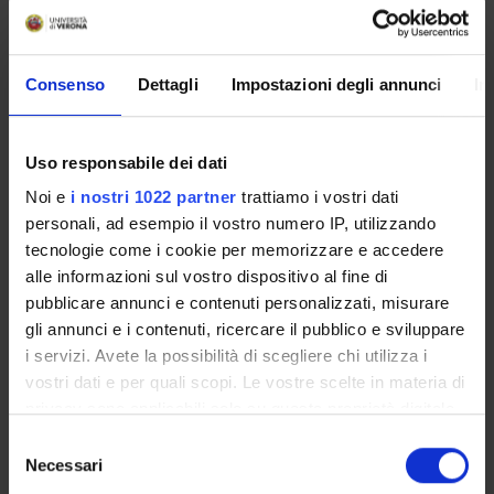
MYUNIVR
Consenso
Dettagli
Impostazioni degli annunci
In
Courses
Uso responsabile dei dati
Academic Calendar
Noi e
i nostri 1022 partner
trattiamo i vostri dati
Didactic plan and student's guide
personali, ad esempio il vostro numero IP, utilizzando
Lesson timetable
tecnologie come i cookie per memorizzare e accedere
Exam calendar
alle informazioni sul vostro dispositivo al fine di
Notices
pubblicare annunci e contenuti personalizzati, misurare
Thesis and internship proposals
gli annunci e i contenuti, ricercare il pubblico e sviluppare
Governing bodies
i servizi. Avete la possibilità di scegliere chi utilizza i
Faculty staff
vostri dati e per quali scopi. Le vostre scelte in materia di
privacy sono applicabili solo su questa proprietà digitale
Documents
in cui avete effettuato le vostre scelte. È possibile
Selezione
modificare o revocare il proprio consenso in qualsiasi
Necessari
del
STUDYING
momento dalla Dichiarazione sui cookie o facendo clic