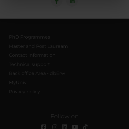
nostri partner che si occupano di analisi dei dati web,
pubblicità e social media, i quali potrebbero combinarle
con altre informazioni che hai fornito loro o che hanno
raccolto dal tuo utilizzo dei loro servizi.
PhD Programmes
Master and Post Lauream
Contact information
Technical support
Back office Area - dbErw
MyUnivr
Privacy policy
Follow on