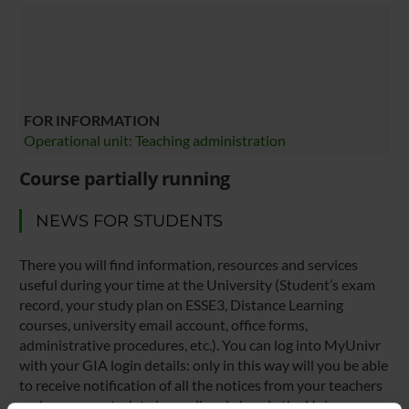
FOR INFORMATION
Operational unit: Teaching administration
Course partially running
NEWS FOR STUDENTS
There you will find information, resources and services
useful during your time at the University (Student’s exam
record, your study plan on ESSE3, Distance Learning
courses, university email account, office forms,
administrative procedures, etc.). You can log into MyUnivr
with your GIA login details: only in this way will you be able
to receive notification of all the notices from your teachers
and your secretariat via email and also via the Univr app.