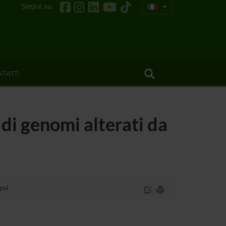
Segui su
TATTI
 di genomi alterati da
psi