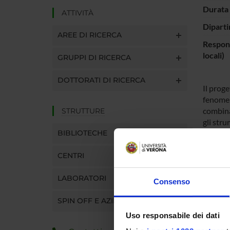
Durata 
ATTIVITÀ
Diparti
AREE DI RICERCA
Respons
locali)
GRUPPI DI RICERCA
DOTTORATI DI RICERCA
Il proge
fenomen
combina
STRUTTURE
gli str
BIBLIOTECHE
essenzi
passagg
CENTRI
antica e
sia per
LABORATORI
determi
Consenso
costitui
SPIN OFF E AZIENDE
trasmes
modo ade
Uso responsabile dei dati
sviluppo