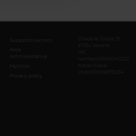
Strada le Grazie 15
Supporto tecnico
37134 Verona
Area
VAT
Amministrativa
number01541040232
Italian Fiscal
MyUnivr
Code93009870234
Privacy policy