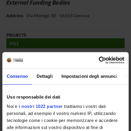
External Funding Bodies
Address
Via Morego 30 - 16163 Genova
PROJECTS
TITLE
Algoritmo di analisi di presenza di eventi di interesse per la fo
Algoritmo di analisi di raggruppamenti di persone all'interno d
Consenso
Dettagli
Impostazioni degli annunci
In
FOUNDING NUMBERS
YEAR
NUMBER
Uso responsabile dei dati
2013
2
Noi e
i nostri 1022 partner
trattiamo i vostri dati
personali, ad esempio il vostro numero IP, utilizzando
tecnologie come i cookie per memorizzare e accedere
alle informazioni sul vostro dispositivo al fine di
Contacts