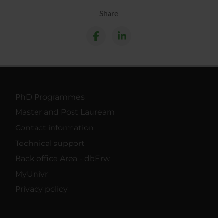
Share
PhD Programmes
Master and Post Lauream
Contact information
Technical support
Back office Area - dbErw
MyUnivr
Privacy policy