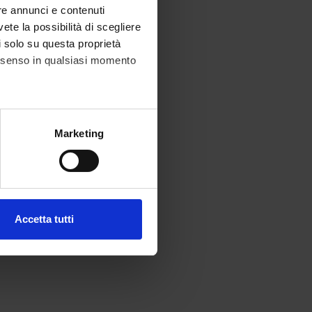
re annunci e contenuti
vete la possibilità di scegliere
li solo su questa proprietà
consenso in qualsiasi momento
alche metro,
Marketing
e specifiche (impronte
ezione dettagli
. Puoi
Accetta tutti
l media e per analizzare il
ostri partner che si occupano
azioni che hai fornito loro o