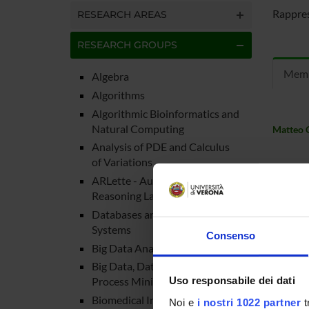
Rappres
RESEARCH AREAS
RESEARCH GROUPS
Mem
Algebra
Algorithms
Algorithmic Bioinformatics and
Natural Computing
Matteo C
Analysis of PDE and Calculus
of Variations
ARLette - Automated
Reasoning Laboratory
Databases and Information
Systems
Consenso
Big Data Analytics
Big Data, Data Science and
Uso responsabile dei dati
Process Mining
Biomedical Imaging
Noi e
i nostri 1022 partner
t