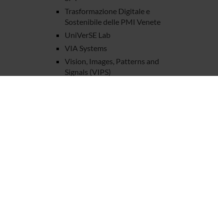
Trasformazione Digitale e
Sostenibile delle PMI Venete
UniVerSE Lab
VIA Systems
Vision, Images, Patterns and
Signals (VIPS)
PHD PROGRAMMES
RESEARCH FACILITIES
LIBRARIES
CENTRES
LABORATORIES
SPIN OFF AND COMPANIES