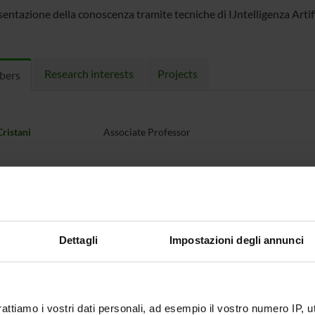
entazione della conoscenza tramite tecniche di IJntelligenza Artifi
Research interests
Projects
bers
ristani
Associate Professor
Dettagli
Impostazioni degli annunci
rattiamo i vostri dati personali, ad esempio il vostro numero IP, 