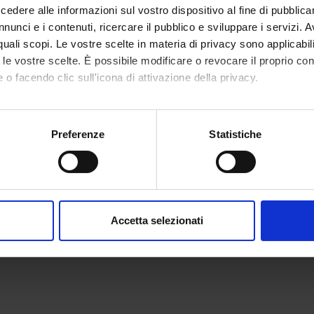
dere alle informazioni sul vostro dispositivo al fine di pubblica
nunci e i contenuti, ricercare il pubblico e sviluppare i servizi. A
r quali scopi. Le vostre scelte in materia di privacy sono applicabi
to le vostre scelte. È possibile modificare o revocare il proprio 
 o facendo clic sull'icona di attivazione della privacy.
mo anche:
oni sulla tua posizione geografica, con un'approssimazione di qu
Preferenze
Statistiche
spositivo, scansionandolo attivamente alla ricerca di caratteristich
aborati i tuoi dati personali e imposta le tue preferenze nella
s
consenso in qualsiasi momento dalla Dichiarazione sui cookie.
Accetta selezionati
nalizzare contenuti ed annunci, per fornire funzionalità dei socia
inoltre informazioni sul modo in cui utilizzi il nostro sito con i n
icità e social media, i quali potrebbero combinarle con altre inform
lizzo dei loro servizi.