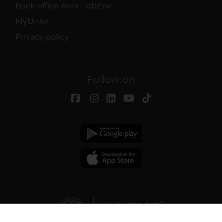
Back office Area - dbErw
MyUnivr
Privacy policy
Follow on