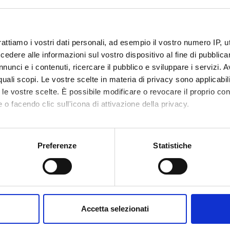
empleton Foundation
Finanziamento:
assegnato e gestito dal 
rattiamo i vostri dati personali, ad esempio il vostro numero IP, 
dere alle informazioni sul vostro dispositivo al fine di pubblica
ECIPANTI AL PROGETTO
nunci e i contenuti, ricercare il pubblico e sviluppare i servizi. A
r quali scopi. Le vostre scelte in materia di privacy sono applicabi
lechschmidt
Daniel 
to le vostre scelte. È possibile modificare o revocare il proprio 
 o facendo clic sull'icona di attivazione della privacy.
ellin
Professore a contratto
Franzisk
Josef W
ichael Schuster
Professore ordinario
mo anche:
Ihsen Ye
oni sulla tua posizione geografica, con un'approssimazione di qu
Preferenze
Statistiche
spositivo, scansionandolo attivamente alla ricerca di caratteristich
DI RICERCA COINVOLTE DAL PROGETTO
aborati i tuoi dati personali e imposta le tue preferenze nella
s
consenso in qualsiasi momento dalla Dichiarazione sui cookie.
a, Geometria e Logica Matematica
atical logic and foundations
Accetta selezionati
nalizzare contenuti ed annunci, per fornire funzionalità dei socia