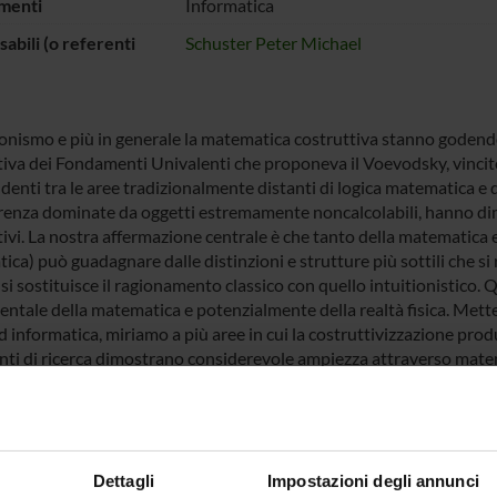
menti
Informatica
abili (o referenti
Schuster Peter Michael
tionismo e più in generale la matematica costruttiva stanno godend
tiva dei Fondamenti Univalenti che proponeva il Voevodsky, vincit
enti tra le aree tradizionalmente distanti di logica matematica e d
renza dominate da oggetti estremamente noncalcolabili, hanno dimo
ivi. La nostra affermazione centrale è che tanto della matematica e 
ica) può guadagnare dalle distinzioni e strutture più sottili che si
si sostituisce il ragionamento classico con quello intuitionistico.
ntale della matematica e potenzialmente della realtà fisica. Metten
d informatica, miriamo a più aree in cui la costruttivizzazione prod
ti di ricerca dimostrano considerevole ampiezza attraverso matema
za, teoria intuizionista dei tipi, algebra, filosofia della matematica
sità.
 FINANZIATORI:
Dettagli
Impostazioni degli annunci