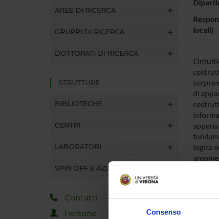
Diparti
AREE DI RICERCA
Respons
locali)
GRUPPI DI RICERCA
DOTTORATI DI RICERCA
L’intui
costrut
sorprend
STRUTTURE
di appa
BIBLIOTECHE
costrutt
informat
CENTRI
appena 
fondame
LABORATORI
logica e
argomen
SPIN OFF E AZIENDE
univalen
comples
Contatti
ENTI
Consenso
Persone