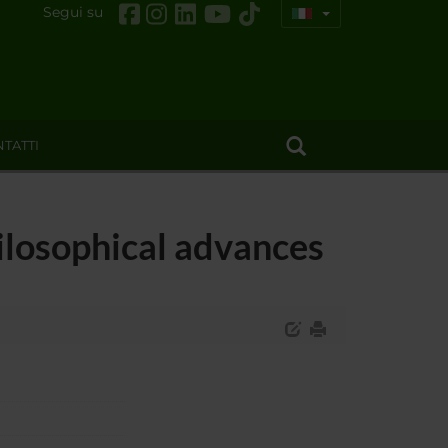
Segui su
TATTI
ilosophical advances