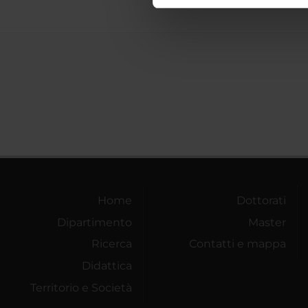
nostro traffico. Condividiamo 
di analisi dei dati web, pubbl
che hanno raccolto dal tuo uti
Home
Dottorati
Dipartimento
Master
Ricerca
Contatti e mappa
Didattica
Territorio e Società