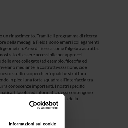
o un rinascimento. Tramite il programma di ricerca
ore della medaglia Fields, sono emersi collegamenti
i geometria. Aree di ricerca come l’algebra astratta,
strato di essere accessibile per approcci
delle aree collegate (ad esempio, filosofia ed
 rivelano mediante la costruttivizzazione, cioè
 Questo studio scoperchierà qualche struttura
do in piedi una forte squadra all’interfaccia tra
urrà conoscenze importanti. I nostri specifici
tica, filosofia ed informatica; essi contengono
, teoria della dimostrazione e teoria della
Informazioni sui cookie