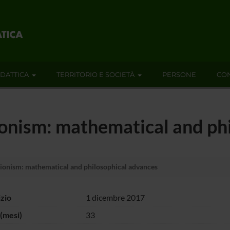
IDATTICA
TERRITORIO E SOCIETÀ
PERSONE
CON
ionism: mathematical and ph
ionism: mathematical and philosophical advances
izio
1 dicembre 2017
(mesi)
33