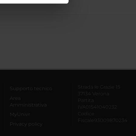
ostri partner che si occupano
azioni che hai fornito loro o
Strada le Grazie 15
Supporto tecnico
37134 Verona
Area
Partita
Amministrativa
IVA01541040232
Codice
MyUnivr
Fiscale93009870234
Privacy policy