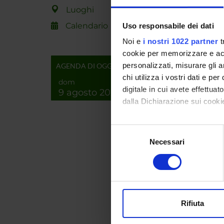
Luoghi
John T
Calendario
Uso responsabile dei dati
Noi e
i nostri 1022 partner
t
cookie per memorizzare e acce
PART
personalizzati, misurare gli an
AGENDA DI OGGI
chi utilizza i vostri dati e pe
Ingo B
dom
digitale in cui avete effettua
9 agosto 2026
dalla Dichiarazione sui cookie
Giulio F
Peter M
Con il tuo consenso, vorrem
Selezione
raccogliere informazi
Necessari
del
Identificare il tuo di
consenso
digitali).
AREE 
Approfondisci come vengono el
modificare o ritirare il tuo 
Algebr
Mathem
Rifiuta
Utilizziamo i cookie per perso