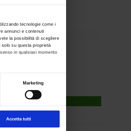
Dipartimento
utilizzando tecnologie come i
re annunci e contenuti
vete la possibilità di scegliere
li solo su questa proprietà
Wessel
consenso in qualsiasi momento
us Wolfgang
iesnet
ngui
alche metro,
Marketing
e specifiche (impronte
ezione dettagli
. Puoi
Accetta tutti
l media e per analizzare il