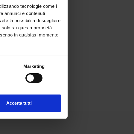
utilizzando tecnologie come i
re annunci e contenuti
vete la possibilità di scegliere
li solo su questa proprietà
consenso in qualsiasi momento
alche metro,
Marketing
e specifiche (impronte
ezione dettagli
. Puoi
Accetta tutti
l media e per analizzare il
ostri partner che si occupano
azioni che hai fornito loro o