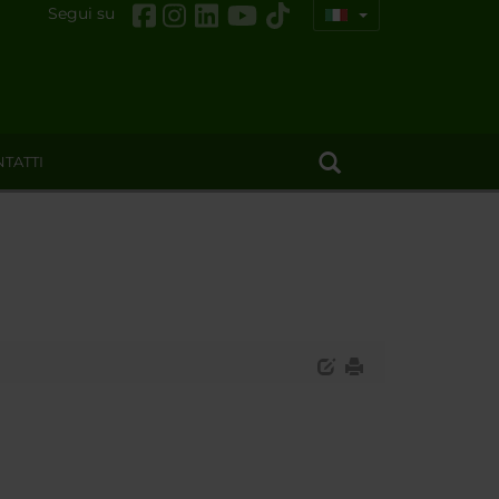
Segui su
TATTI