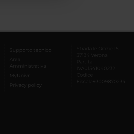
Strada le Grazie 15
Supporto tecnico
37134 Verona
Area
Partita
Amministrativa
IVA01541040232
Codice
MyUnivr
Fiscale93009870234
Privacy policy