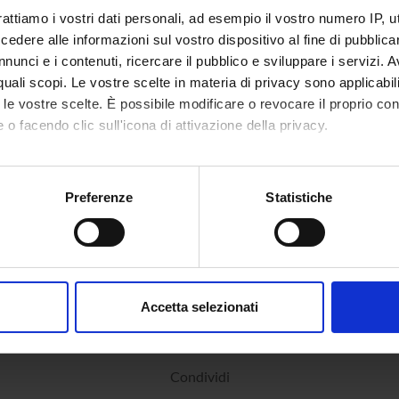
rattiamo i vostri dati personali, ad esempio il vostro numero IP, 
dere alle informazioni sul vostro dispositivo al fine di pubblica
nunci e i contenuti, ricercare il pubblico e sviluppare i servizi. A
r quali scopi. Le vostre scelte in materia di privacy sono applicabi
to le vostre scelte. È possibile modificare o revocare il proprio 
 o facendo clic sull'icona di attivazione della privacy.
mo anche:
oni sulla tua posizione geografica, con un'approssimazione di qu
Preferenze
Statistiche
spositivo, scansionandolo attivamente alla ricerca di caratteristich
aborati i tuoi dati personali e imposta le tue preferenze nella
s
consenso in qualsiasi momento dalla Dichiarazione sui cookie.
Accetta selezionati
nalizzare contenuti ed annunci, per fornire funzionalità dei socia
inoltre informazioni sul modo in cui utilizzi il nostro sito con i n
icità e social media, i quali potrebbero combinarle con altre inform
Condividi
lizzo dei loro servizi.