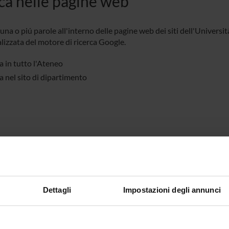
ca nelle pagine web
una o piú parole all'interno delle pagine web dei siti dell'Univers
lizzata del motore di ricerca Google.
a in tutto l'Ateneo
a nel sito di dipartimento
Dettagli
Impostazioni degli annunci