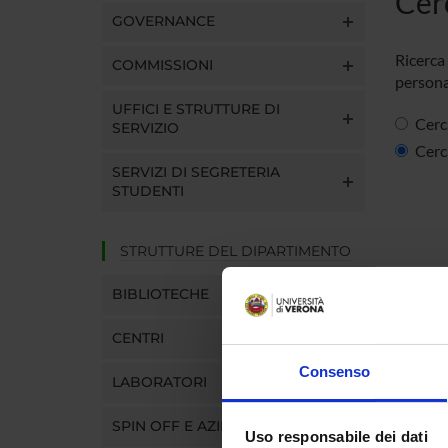
Cer
GOVERNANCE
Ricerca 
COMMISSIONI
persona
UFFICI E STRUTTURE DI
Cerc
SERVIZIO
Cerc
SERVIZI DI SEGRETERIA
STUDENTI
STRUTTURE DEL DIPARTIMENTO
BIBLIOTECHE
CENTRI
Consenso
LABORATORI
SPIN OFF E AZIENDE
Uso responsabile dei dati