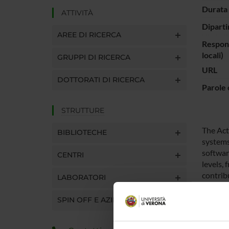
Durata 
ATTIVITÀ
Diparti
AREE DI RICERCA
Respons
locali)
GRUPPI DI RICERCA
URL
DOTTORATI DI RICERCA
Parole 
STRUTTURE
The Act
BIBLIOTECHE
systems
softwar
CENTRI
levels,
contribu
LABORATORI
of Rich
Action 
SPIN OFF E AZIENDE
goal of 
reliabl