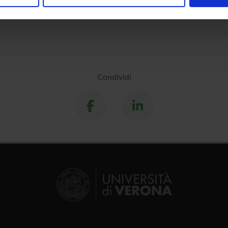
nalizzare contenuti ed annunci, per fornire funzionalità dei socia
ial intelligence
inoltre informazioni sul modo in cui utilizzi il nostro sito con i n
icità e social media, i quali potrebbero combinarle con altre inform
lizzo dei loro servizi.
Condividi