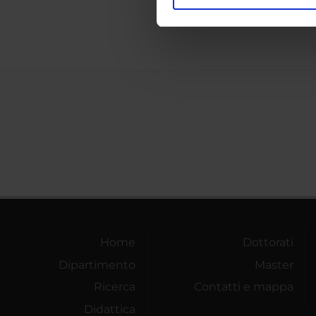
Utilizziamo i cookie per perso
Artific
nostro traffico. Condividiamo 
di analisi dei dati web, pubbl
che hanno raccolto dal tuo uti
Home
Dottorati
Dipartimento
Master
Ricerca
Contatti e mappa
Didattica