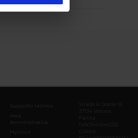
l media e per analizzare il
ostri partner che si occupano
azioni che hai fornito loro o
Strada le Grazie 15
Supporto tecnico
37134 Verona
Area
Partita
Amministrativa
IVA01541040232
Codice
MyUnivr