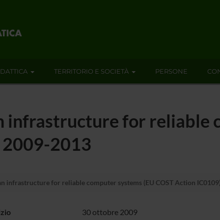
IDATTICA
TERRITORIO E SOCIETÀ
PERSONE
CON
n infrastructure for reliabl
) 2009-2013
an infrastructure for reliable computer systems (EU COST Action IC010
izio
30 ottobre 2009