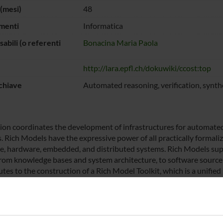
(mesi)
48
menti
Informatica
abili (o referenti
Bonacina Maria Paola
http://lara.epfl.ch/dokuwiki/ccost:top
chiave
Automated reasoning, verification, synth
ion coordinates the development of infrastructures for automate
. Rich Models have the expressive power of all practically formaliz
e, hardware, embedded, and distributed systems. Rich Models supp
 from knowledge bases and system architecture, to software sourc
tes to the construction of a Rich Model Toolkit, which is a unified
 Models, standardizes representation formats, and supports a num
develops and deploys new tools for automated reasoning that com
resulting tools is to have a wide range of applicability and improv
e systems through automated reasoning, analysis, and synthesis. T