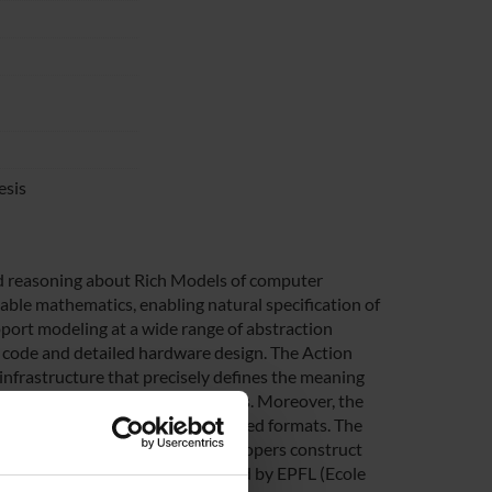
esis
d reasoning about Rich Models of computer
able mathematics, enabling natural specification of
ort modeling at a wide range of abstraction
e code and detailed hardware design. The Action
 infrastructure that precisely defines the meaning
ber of automated reasoning tools. Moreover, the
municate using these standardized formats. The
ed efficiency, helping system developers construct
he funds of the Action are handled by EPFL (Ecole