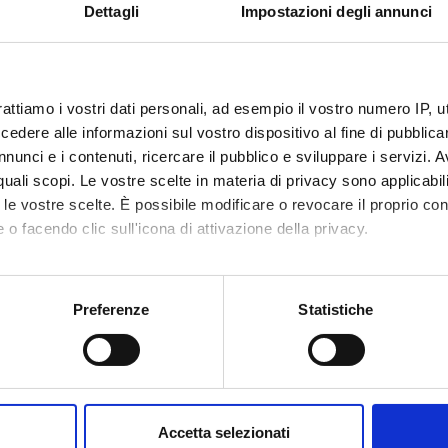
hnique Fédérale de Lausanne, Laboratoire LARA) from 30/10/2
Dettagli
Impostazioni degli annunci
sidad Politécnica de Madrid, Facultad de Informática, Fundació
 FINANZIATORI:
rattiamo i vostri dati personali, ad esempio il vostro numero IP, 
 Europea
Finanziamento:
assegnato e gestito da un
dere alle informazioni sul vostro dispositivo al fine di pubblica
Programma:
Azione COST - European COop
nunci e i contenuti, ricercare il pubblico e sviluppare i servizi. A
research
r quali scopi. Le vostre scelte in materia di privacy sono applicabi
to le vostre scelte. È possibile modificare o revocare il proprio 
 o facendo clic sull'icona di attivazione della privacy.
ECIPANTI AL PROGETTO
mo anche:
oni sulla tua posizione geografica, con un'approssimazione di qu
Preferenze
Statistiche
aola Bonacina
Professore ordinario
spositivo, scansionandolo attivamente alla ricerca di caratteristich
aborati i tuoi dati personali e imposta le tue preferenze nella
s
DI RICERCA COINVOLTE DAL PROGETTO
consenso in qualsiasi momento dalla Dichiarazione sui cookie.
Accetta selezionati
genza Artificiale