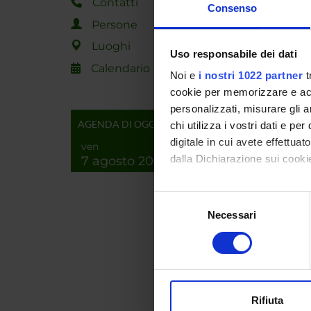
Contatti
Polytec
Consenso
(Univer
Persone
Luoghi
Uso responsabile dei dati
ENTI
Calendario
Noi e
i nostri 1022 partner
t
Unione
cookie per memorizzare e acce
personalizzati, misurare gli an
AGENDA DI OGGI
chi utilizza i vostri dati e pe
digitale in cui avete effettua
ven
dalla Dichiarazione sui cookie
7 agosto 2026
PART
Con il tuo consenso, vorrem
Selezione
raccogliere informazi
Necessari
del
Maria P
Identificare il tuo di
consenso
digitali).
Approfondisci come vengono el
AREE 
modificare o ritirare il tuo 
Rifiuta
Intelli