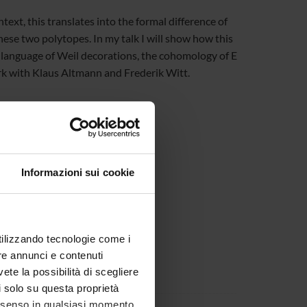
ntext, this translates into the formal difference of
hese two polytopes. In my talk I will show how this
e language of Weil decorations, the cohomology of E
work with Klaus Altmann and Frederik Witt.
zFrOCtrM0xYMEZaZz09
Informazioni sui cookie
utilizzando tecnologie come i
re annunci e contenuti
vete la possibilità di scegliere
li solo su questa proprietà
consenso in qualsiasi momento