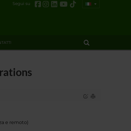
Segui su
TATTI
rations
za e remoto)