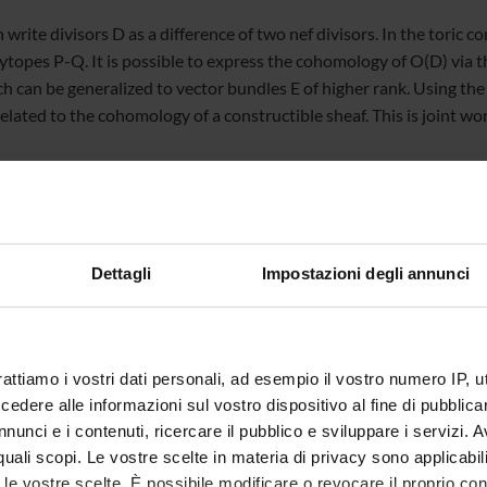
write divisors D as a difference of two nef divisors. In the toric co
ytopes P-Q. It is possible to express the cohomology of O(D) via t
h can be generalized to vector bundles E of higher rank. Using th
 related to the cohomology of a constructible sheaf. This is joint 
ttps://unipd.zoom.us/j/82518660070?pwd=RUpxL1FnZG9yV
 ID: 825 1866 0070
Dettagli
Impostazioni degli annunci
rd: 62542
rattiamo i vostri dati personali, ad esempio il vostro numero IP, 
dere alle informazioni sul vostro dispositivo al fine di pubblica
nunci e i contenuti, ricercare il pubblico e sviluppare i servizi. A
te
Alessio Cipriani
r quali scopi. Le vostre scelte in materia di privacy sono applicabi
te esterno
to le vostre scelte. È possibile modificare o revocare il proprio 