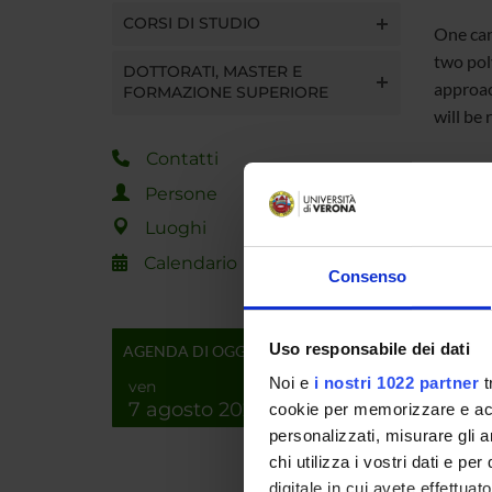
CORSI DI STUDIO
One can 
two pol
DOTTORATI, MASTER E
approac
FORMAZIONE SUPERIORE
will be
Contatti
Link:
h
Persone
Luoghi
Meeting
Calendario
Consenso
Passwo
Uso responsabile dei dati
AGENDA DI OGGI
Noi e
i nostri 1022 partner
t
ven
7 agosto 2026
cookie per memorizzare e acce
personalizzati, misurare gli an
Referen
chi utilizza i vostri dati e pe
Referen
digitale in cui avete effettua