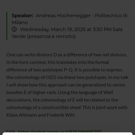
Speaker:
Andreas Hochenegger - Politecnico di
Milano
Wednesday, March 19, 2025 at 3:30 PM Sala
Verde (presenza e remoto)
One can write divisors D as a difference of two nef divisors.
In the toric context, this translates into the formal
difference of two polytopes P-Q. It is possible to express
the cohomology of O(D) via these two polytopes. In my talk
I will show how this approach can be generalized to vector
bundles E of higher rank. Using the language of Weil
decorations, the cohomology of E will be related to the
cohomology of a constructible sheaf. This is joint work with
Klaus Altmann and Frederik Witt.
Link:
https://unipd.zoom.us/j/82518660070?