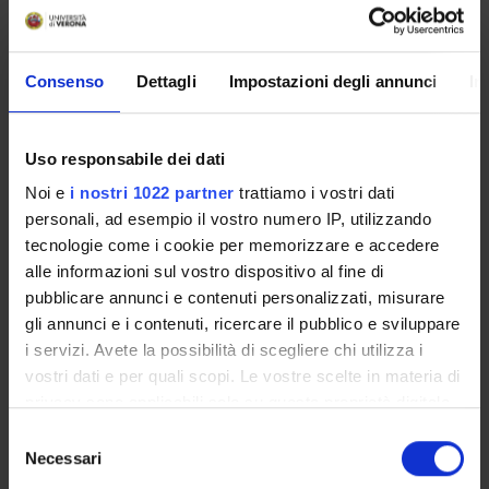
pwd=RUpxL1FnZG9yVzFrOCtrM0xYMEZaZz09
Meeting ID: 825 1866 0070
Consenso
Dettagli
Impostazioni degli annunci
In
Password: 62542
Uso responsabile dei dati
Noi e
i nostri 1022 partner
trattiamo i vostri dati
personali, ad esempio il vostro numero IP, utilizzando
tecnologie come i cookie per memorizzare e accedere
alle informazioni sul vostro dispositivo al fine di
Programme Director
pubblicare annunci e contenuti personalizzati, misurare
Alessio Cipriani
gli annunci e i contenuti, ricercare il pubblico e sviluppare
External reference
i servizi. Avete la possibilità di scegliere chi utilizza i
Publication date
vostri dati e per quali scopi. Le vostre scelte in materia di
March 10, 2025
privacy sono applicabili solo su questa proprietà digitale
in cui avete effettuato le vostre scelte. È possibile
Selezione
modificare o revocare il proprio consenso in qualsiasi
Necessari
del
momento dalla Dichiarazione sui cookie o facendo clic
consenso