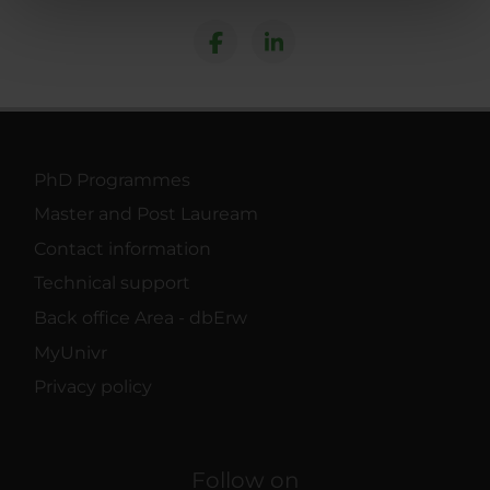
nostri partner che si occupano di analisi dei dati web,
pubblicità e social media, i quali potrebbero combinarle
con altre informazioni che hai fornito loro o che hanno
raccolto dal tuo utilizzo dei loro servizi.
PhD Programmes
Master and Post Lauream
Contact information
Technical support
Back office Area - dbErw
MyUnivr
Privacy policy
Follow on