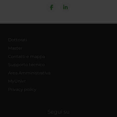
Dottorati
Master
Contatti e mappa
Supporto tecnico
Area Amministrativa
MyUnivr
Privacy policy
Segui su