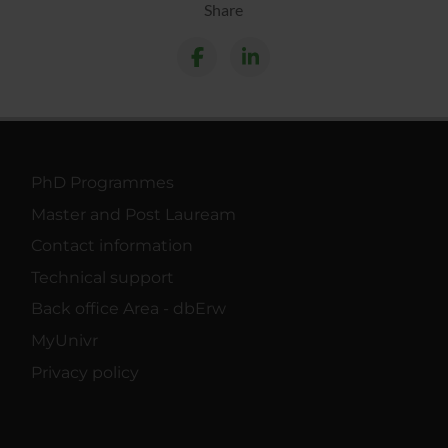
Share
PhD Programmes
Master and Post Lauream
Contact information
Technical support
Back office Area - dbErw
MyUnivr
Privacy policy