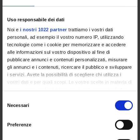
ACTIVITIES
Uso responsabile dei dati
Noi e
i nostri 1022 partner
trattiamo i vostri dati
RESEARCH AREAS
personali, ad esempio il vostro numero IP, utilizzando
tecnologie come i cookie per memorizzare e accedere
RESEARCH GROUPS
alle informazioni sul vostro dispositivo al fine di
PHD PROGRAMMES
pubblicare annunci e contenuti personalizzati, misurare
gli annunci e i contenuti, ricercare il pubblico e sviluppare
RESEARCH FACILITIES
i servizi. Avete la possibilità di scegliere chi utilizza i
vostri dati e per quali scopi. Le vostre scelte in materia di
LIBRARIES
privacy sono applicabili solo su questa proprietà digitale
in cui avete effettuato le vostre scelte. È possibile
Selezione
CENTRES
modificare o revocare il proprio consenso in qualsiasi
Necessari
del
momento dalla Dichiarazione sui cookie o facendo clic
consenso
LABORATORIES
sull'icona di attivazione della privacy.
Preferenze
SPIN OFF AND COMPANIES
Con il tuo consenso, vorremmo anche: