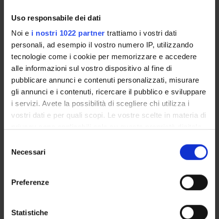
and characterize whether and how learned contingencies of
distractor suppression impact on attentional
Uso responsabile dei dati
processing in the long term. To this aim we will employ
Noi e
i nostri 1022 partner
trattiamo i vostri dati
experimental paradigms tapping atentional inhibition of
personali, ad esempio il vostro numero IP, utilizzando
salient distractors and its lasting efects on atentional and
tecnologie come i cookie per memorizzare e accedere
oculomotor performance in healthy human
alle informazioni sul vostro dispositivo al fine di
observers. Understanding stimulus-specifc adaptive
pubblicare annunci e contenuti personalizzati, misurare
properties of atentional suppression will provide
gli annunci e i contenuti, ricercare il pubblico e sviluppare
important input not only for basic atention neuroscience,
but also for many translational felds of research.
i servizi. Avete la possibilità di scegliere chi utilizza i
vostri dati e per quali scopi. Le vostre scelte in materia di
privacy sono applicabili solo su questa proprietà digitale
PROJECT PARTICIPANTS
in cui avete effettuato le vostre scelte. È possibile
Selezione
modificare o revocare il proprio consenso in qualsiasi
Necessari
del
Chiara Della Libera
momento dalla Dichiarazione sui cookie o facendo clic
consenso
Associate Professor
sull'icona di attivazione della privacy.
Preferenze
Con il tuo consenso, vorremmo anche:
raccogliere informazioni sulla tua posizione
Statistiche