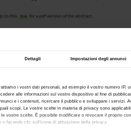
go to this
link
for a pdf version of the abstract.
Ca' Vignal - Piramide, Piano 0,
Sala Verde
Dettagli
Impostazioni degli annunci
te
Gloria Menegaz
te esterno
rattiamo i vostri dati personali, ad esempio il vostro numero IP, 
bblicazione
23 febbraio 2012
dere alle informazioni sul vostro dispositivo al fine di pubblica
nunci e i contenuti, ricercare il pubblico e sviluppare i servizi. A
r quali scopi. Le vostre scelte in materia di privacy sono applicabi
to le vostre scelte. È possibile modificare o revocare il proprio 
 o facendo clic sull'icona di attivazione della privacy.