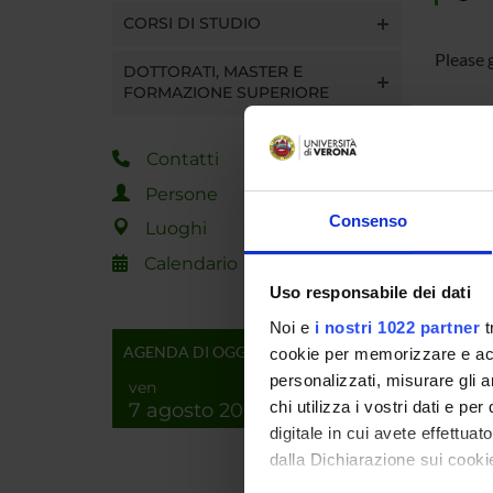
CORSI DI STUDIO
Please 
DOTTORATI, MASTER E
FORMAZIONE SUPERIORE
Contatti
Persone
Luogo
Consenso
Luoghi
Referen
Calendario
Uso responsabile dei dati
Referen
Noi e
i nostri 1022 partner
t
Data pu
AGENDA DI OGGI
cookie per memorizzare e acce
personalizzati, misurare gli an
ven
chi utilizza i vostri dati e pe
7 agosto 2026
digitale in cui avete effettua
dalla Dichiarazione sui cookie