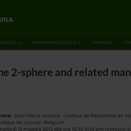
IDATTICA
TERRITORIO E SOCIETÀ
PERSONE
CON
he 2-sphere and related man
tore:
Jean-Pierre Antoine - Institut de Recherche en M
olique de Louvain, Belgium
rtedì 15 maggio 2012 alle ore 16.45 4:45 pm rinfresco; 5