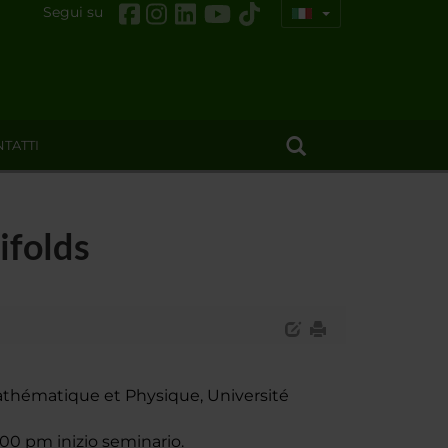
Segui su
TATTI
ifolds
athématique et Physique, Université
:00 pm inizio seminario.