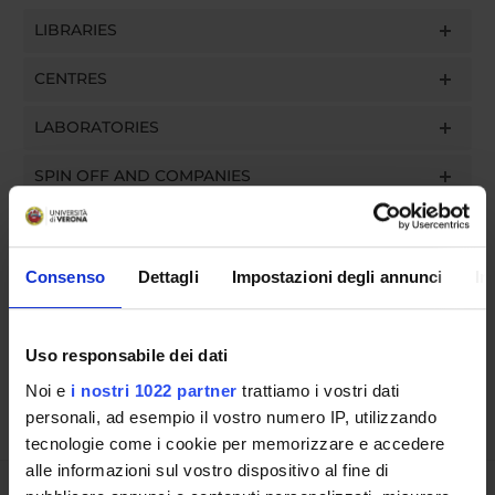
LIBRARIES
CENTRES
LABORATORIES
SPIN OFF AND COMPANIES
Contacts
People
Consenso
Dettagli
Impostazioni degli annunci
In
Places
Calendar
Uso responsabile dei dati
Noi e
i nostri 1022 partner
trattiamo i vostri dati
personali, ad esempio il vostro numero IP, utilizzando
tecnologie come i cookie per memorizzare e accedere
alle informazioni sul vostro dispositivo al fine di