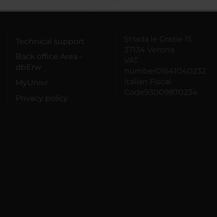
Strada le Grazie 15
Technical support
37134 Verona
Back office Area -
VAT
dbErw
number01541040232
Italian Fiscal
MyUnivr
Code93009870234
Privacy policy