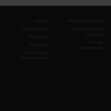
Home
PhD Programmes
Department
Master and Post
Lauream
Research
Contact
Teaching
information
Community
Engagement