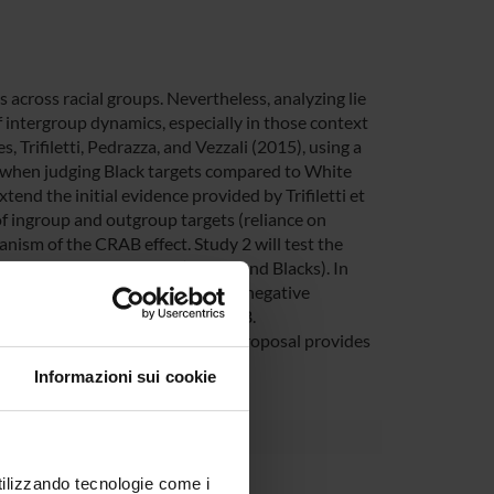
across racial groups. Nevertheless, analyzing lie
f intergroup dynamics, especially in those context
s, Trifiletti, Pedrazza, and Vezzali (2015), using a
e when judging Black targets compared to White
tend the initial evidence provided by Trifiletti et
of ingroup and outgroup targets (reliance on
nism of the CRAB effect. Study 2 will test the
pants of minority groups (Asians and Blacks). In
igms and the moderation effect of negative
rvention for the reduction of CRAB.
tergroup relations) this research proposal provides
n the international literature.
Informazioni sui cookie
utilizzando tecnologie come i