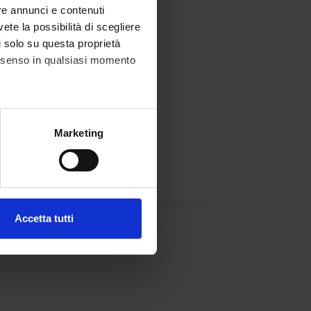
re annunci e contenuti
vete la possibilità di scegliere
li solo su questa proprietà
consenso in qualsiasi momento
alche metro,
Marketing
e specifiche (impronte
ezione dettagli
. Puoi
Accetta tutti
l media e per analizzare il
ostri partner che si occupano
azioni che hai fornito loro o