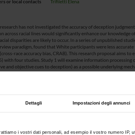
s or local contacts
Trifiletti Elena
 research has not investigated the accuracy of deception judgments 
on across racial lines would significantly enhance our knowledge o
cial disparities are likely to occur. In a series of unpublished studie
erview paradigm, found that White participants were less accurat
(cross-race accuracy bias, CRAB). This research proposal aims to ex
15) with four studies. Study 1 will examine information processing 
ive and objective cues to deception) as a possible underlying mecha
ity of CRAB with a different target group (Asians) and with partici
, we will analyze the generalizability to other experimental parad
pes. Study 4 will test the effectiveness of a recategorization inte
ging together two fields of social psychology (lie detection and in
nt and innovative contribution that will have a significant impact o
Dettagli
Impostazioni degli annunci
ECT PARTICIPANTS
ifiletti
Associate Professor
rattiamo i vostri dati personali, ad esempio il vostro numero IP, 