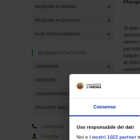
Manager
RESEARCH AREAS
RESEARCH GROUPS
To date
PHD PROGRAMMES
detecti
where ra
job int
RESEARCH FACILITIES
targets 
al. (20
LIBRARIES
subject
reliabil
CENTRES
Study 3
stereoty
LABORATORIES
By brin
a releva
Consenso
SPIN OFF AND COMPANIES
PROJ
Contacts
Uso responsabile dei dati
People
Elena Tr
Noi e
i nostri 1022 partner
t