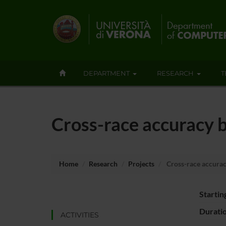
DEPARTMENT
RESEARCH
T
Cross-race accuracy bi
Home
Research
Projects
Cross-race accuracy
Startin
Durati
ACTIVITIES