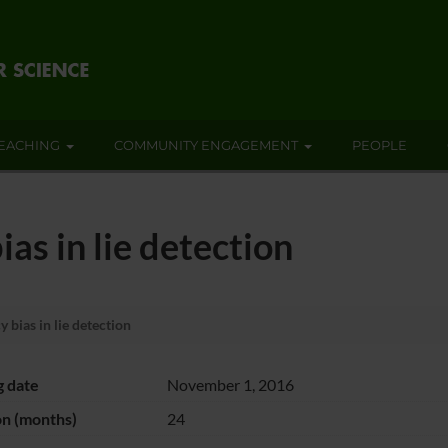
EACHING
COMMUNITY ENGAGEMENT
PEOPLE
as in lie detection
 bias in lie detection
g date
November 1, 2016
on (months)
24