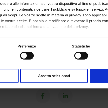
dere alle informazioni sul vostro dispositivo al fine di pubblica
nunci e i contenuti, ricercare il pubblico e sviluppare i servizi. A
r quali scopi. Le vostre scelte in materia di privacy sono applicabi
to le vostre scelte. È possibile modificare o revocare il proprio 
 o facendo clic sull'icona di attivazione della privacy.
mo anche:
oni sulla tua posizione geografica, con un'approssimazione di qu
Preferenze
Statistiche
spositivo, scansionandolo attivamente alla ricerca di caratteristich
aborati i tuoi dati personali e imposta le tue preferenze nella
s
consenso in qualsiasi momento dalla Dichiarazione sui cookie.
Accetta selezionati
nalizzare contenuti ed annunci, per fornire funzionalità dei socia
Share
inoltre informazioni sul modo in cui utilizzi il nostro sito con i n
icità e social media, i quali potrebbero combinarle con altre inform
lizzo dei loro servizi.