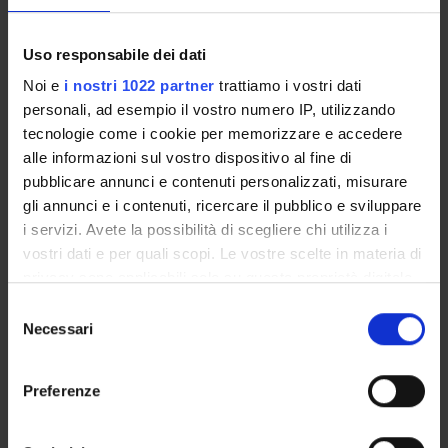
Uso responsabile dei dati
Noi e
i nostri 1022 partner
trattiamo i vostri dati
ORGANIZZAZIONE
personali, ad esempio il vostro numero IP, utilizzando
tecnologie come i cookie per memorizzare e accedere
GOVERNANCE
alle informazioni sul vostro dispositivo al fine di
pubblicare annunci e contenuti personalizzati, misurare
COMMISSIONI
gli annunci e i contenuti, ricercare il pubblico e sviluppare
i servizi. Avete la possibilità di scegliere chi utilizza i
UFFICI E STRUTTURE DI SERVIZIO
vostri dati e per quali scopi. Le vostre scelte in materia di
SERVIZI DI SEGRETERIA STUDENTI
privacy sono applicabili solo su questa proprietà digitale
in cui avete effettuato le vostre scelte. È possibile
Selezione
STRUTTURE DEL DIPARTIMENTO
modificare o revocare il proprio consenso in qualsiasi
Necessari
del
momento dalla Dichiarazione sui cookie o facendo clic
consenso
BIBLIOTECHE
sull'icona di attivazione della privacy.
Preferenze
CENTRI
Con il tuo consenso, vorremmo anche: