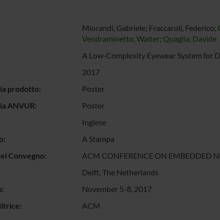
Miorandi, Gabriele; Fraccaroli, Federico;
Vendraminetto, Walter
;
Quaglia, Davide
A Low-Complexity Eyewear System for Di
2017
ia prodotto:
Poster
gia ANVUR:
Poster
Inglese
o:
A Stampa
del Convegno:
ACM CONFERENCE ON EMBEDDED N
Delft, The Netherlands
:
November 5-8, 2017
itrice:
ACM