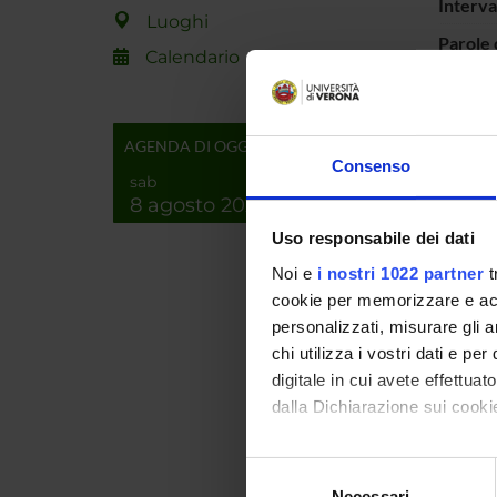
Interva
Luoghi
Parole 
Calendario
Breve d
contenu
AGENDA DI OGGI
Consenso
sab
8 agosto 2026
Uso responsabile dei dati
Noi e
i nostri 1022 partner
t
cookie per memorizzare e acce
personalizzati, misurare gli an
chi utilizza i vostri dati e pe
Id prod
digitale in cui avete effettua
Handle 
dalla Dichiarazione sui cookie
ultima 
Con il tuo consenso, vorrem
Selezione
Citazio
raccogliere informazi
Necessari
del