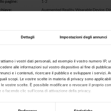
llo pagine:
1-2
chiave:
Augmented Reality, Wearable Device, Dir
Angle of Arrival
escrizione dei
Augmented reality (AR) applications great
ti:
AR devices, direction estimation is enab
management of inertial data and video p
Dettagli
Impostazioni degli annunci
prototype capable of obtaining direction
sources by using a multi-antenna system
natural match for this technology under t
the main reference for user interaction a
rattiamo i vostri dati personali, ad esempio il vostro numero IP, 
prototype detects when a user aims at ob
Bluetooth Low Energy emitters (beacons) 
dere alle informazioni sul vostro dispositivo al fine di pubblica
error rate.
nunci e i contenuti, ricercare il pubblico e sviluppare i servizi. A
r quali scopi. Le vostre scelte in materia di privacy sono applicabi
otto:
99217
to le vostre scelte. È possibile modificare o revocare il proprio 
IRIS:
11562/969804
 o facendo clic sull'icona di attivazione della privacy.
modifica:
15 novembre 2022
mo anche:
ne bibliografica:
Miorandi, Gabriele; Fraccaroli, Federico;
oni sulla tua posizione geografica, con un'approssimazione di qu
Preferenze
Statistiche