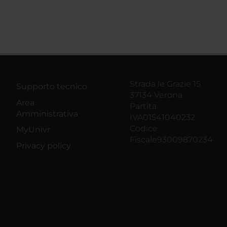
Strada le Grazie 15
Supporto tecnico
37134 Verona
Area
Partita
Amministrativa
IVA01541040232
Codice
MyUnivr
Fiscale93009870234
Privacy policy