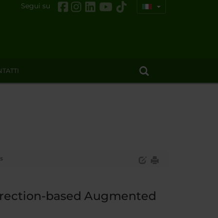
Segui su
TATTI
s
irection-based Augmented