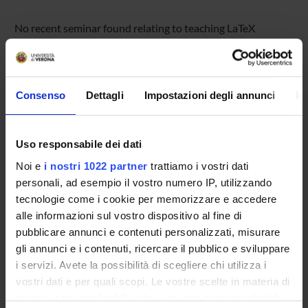
No recent seminar found relating to teaching LaTeX
Language.
Consenso
Dettagli
Impostazioni degli annunci
In
STUDYING
COURSES
Uso responsabile dei dati
PHD PROGRAMMES AND POSTGRADUATE
Noi e
i nostri 1022 partner
trattiamo i vostri dati
TRAINING
personali, ad esempio il vostro numero IP, utilizzando
tecnologie come i cookie per memorizzare e accedere
Contacts
alle informazioni sul vostro dispositivo al fine di
pubblicare annunci e contenuti personalizzati, misurare
People
gli annunci e i contenuti, ricercare il pubblico e sviluppare
Places
i servizi. Avete la possibilità di scegliere chi utilizza i
Calendar
vostri dati e per quali scopi. Le vostre scelte in materia di
privacy sono applicabili solo su questa proprietà digitale