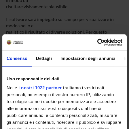
in modo da
risultare visivamente plausibile.
Il software sarà impiegato sul campo per visualizzare in
modo snello e
realistico il risultato di diverse soluzioni. Per questo
l’applicazione
dovrà essere di facile uso ovvero l’interazione con l’utente
dovrà
essere intuitiva, in accordo con le modalità di interazione
Consenso
Dettagli
Impostazioni degli annunci
In
standard e
non dovrà richiedere un elevato periodo di addestramento.
Uso responsabile dei dati
Gli obiettivi di lavoro su cui verterà il progetto saranno:
Noi e
i nostri 1022 partner
trattiamo i vostri dati
1. Rappresentazione virtuale della pavimentazioni su un
personali, ad esempio il vostro numero IP, utilizzando
piano.
2. Rappresentazione virtuale di muri di cinta (o
tecnologie come i cookie per memorizzare e accedere
contenimento).
alle informazioni sul vostro dispositivo al fine di
3. Sviluppo dell’interfaccia user-friendly.
pubblicare annunci e contenuti personalizzati, misurare
Il lavoro verterà principalmente nella parte 3.
gli annunci e i contenuti, ricercare il pubblico e sviluppare