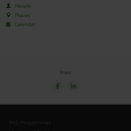
People
Places
Calendar
Share
PhD Programmes