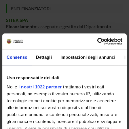
ENTI FINANZIATORI:
SITEK SPA
Finanziamento:
assegnato e gestito dal Dipartimento
PARTECIPANTI AL PROGETTO
Consenso
Dettagli
Impostazioni degli annunci
In
Nicola Drago
Professore a contratto
Uso responsabile dei dati
Alessandro Fin
Noi e
i nostri 1022 partner
trattiamo i vostri dati
Franco Fummi
personali, ad esempio il vostro numero IP, utilizzando
Professore ordinario
tecnologie come i cookie per memorizzare e accedere
alle informazioni sul vostro dispositivo al fine di
pubblicare annunci e contenuti personalizzati, misurare
gli annunci e i contenuti, ricercare il pubblico e sviluppare
i servizi. Avete la possibilità di scegliere chi utilizza i