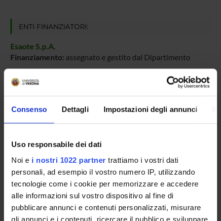
ENTI FINANZIATORI:
Esaote S.p.A.
Finanziamento:
assegnato e gestito dal Dipartimento
PARTECIPANTI AL PROGETTO
Consenso
Dettagli
Impostazioni degli annunci
In
Paolo Fiorini
Studioso Senior
Uso responsabile dei dati
Bogdan Mihai Maris
Ricercatore a tempo determinato
Noi e
i nostri 1022 partner
trattiamo i vostri dati
personali, ad esempio il vostro numero IP, utilizzando
Luigi Palladino
tecnologie come i cookie per memorizzare e accedere
Dottorando
alle informazioni sul vostro dispositivo al fine di
pubblicare annunci e contenuti personalizzati, misurare
gli annunci e i contenuti, ricercare il pubblico e sviluppare