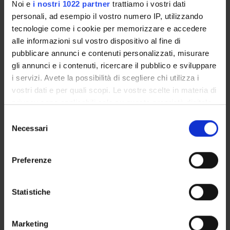
Noi e
i nostri 1022 partner
trattiamo i vostri dati
personali, ad esempio il vostro numero IP, utilizzando
|Programma (html, it, 3 KB, 06/11/03)
(Show/Hide)
tecnologie come i cookie per memorizzare e accedere
alle informazioni sul vostro dispositivo al fine di
pubblicare annunci e contenuti personalizzati, misurare
gli annunci e i contenuti, ricercare il pubblico e sviluppare
i servizi. Avete la possibilità di scegliere chi utilizza i
vostri dati e per quali scopi. Le vostre scelte in materia di
privacy sono applicabili solo su questa proprietà digitale
Courses
in cui avete effettuato le vostre scelte. È possibile
Selezione
Academic Calendar
modificare o revocare il proprio consenso in qualsiasi
Necessari
del
Didactic plan and student's guide
momento dalla Dichiarazione sui cookie o facendo clic
consenso
Lesson timetable
sull'icona di attivazione della privacy.
Preferenze
Exam calendar
Con il tuo consenso, vorremmo anche:
Notices
Thesis and internship proposals
raccogliere informazioni sulla tua posizione
Statistiche
geografica, con un'approssimazione di qualche
Governing bodies
metro,
Faculty staff
Marketing
Identificare il tuo dispositivo, scansionandolo