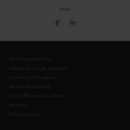
Share
PhD Programmes
Master and Post Lauream
Contact information
Technical support
Back office Area - dbErw
MyUnivr
Privacy policy