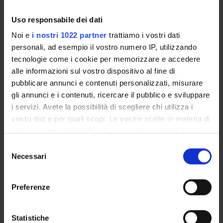
Lidia Angeleri
Uso responsabile dei dati
Professore ordinario
Noi e
i nostri 1022 partner
trattiamo i vostri dati
Enrico Gregorio
personali, ad esempio il vostro numero IP, utilizzando
Professore associato
tecnologie come i cookie per memorizzare e accedere
alle informazioni sul vostro dispositivo al fine di
Francesca Mantese
pubblicare annunci e contenuti personalizzati, misurare
Professore associato
gli annunci e i contenuti, ricercare il pubblico e sviluppare
i servizi. Avete la possibilità di scegliere chi utilizza i
vostri dati e per quali scopi. Le vostre scelte in materia di
AREE DI RICERCA COINVOLTE DAL PROGETTO
privacy sono applicabili solo su questa proprietà digitale
in cui avete effettuato le vostre scelte. È possibile
Selezione
Algebra, Geometria e Logica Matematica
modificare o revocare il proprio consenso in qualsiasi
Necessari
Associative rings and algebras
del
momento dalla Dichiarazione sui cookie o facendo clic
consenso
sull'icona di attivazione della privacy.
Preferenze
Con il tuo consenso, vorremmo anche:
ATTIVITÀ
raccogliere informazioni sulla tua posizione
Statistiche