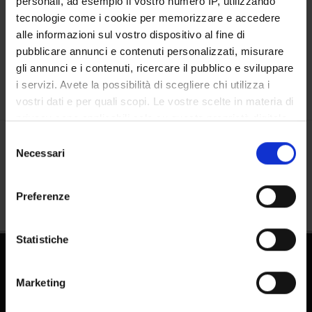
personali, ad esempio il vostro numero IP, utilizzando
tecnologie come i cookie per memorizzare e accedere
Luoghi
alle informazioni sul vostro dispositivo al fine di
Calendario
pubblicare annunci e contenuti personalizzati, misurare
gli annunci e i contenuti, ricercare il pubblico e sviluppare
i servizi. Avete la possibilità di scegliere chi utilizza i
vostri dati e per quali scopi. Le vostre scelte in materia di
privacy sono applicabili solo su questa proprietà digitale
in cui avete effettuato le vostre scelte. È possibile
Selezione
modificare o revocare il proprio consenso in qualsiasi
Necessari
Condividi
del
momento dalla Dichiarazione sui cookie o facendo clic
consenso
sull'icona di attivazione della privacy.
Preferenze
Con il tuo consenso, vorremmo anche:
raccogliere informazioni sulla tua posizione
Statistiche
geografica, con un'approssimazione di qualche
metro,
Dottorati
Marketing
Identificare il tuo dispositivo, scansionandolo
Master
attivamente alla ricerca di caratteristiche specifiche