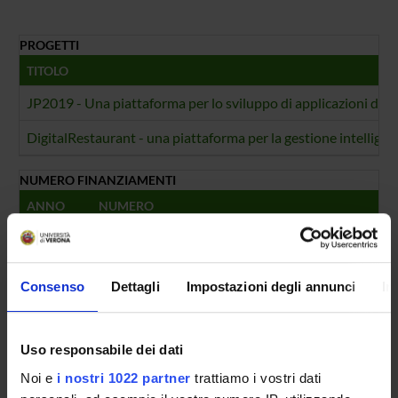
PROGETTI
TITOLO
JP2019 - Una piattaforma per lo sviluppo di applicazioni di inte
DigitalRestaurant - una piattaforma per la gestione intelligent
NUMERO FINANZIAMENTI
ANNO
NUMERO
2020
1
2019
1
Consenso
Dettagli
Impostazioni degli annunci
In
Uso responsabile dei dati
Contatti
Noi e
i nostri 1022 partner
trattiamo i vostri dati
Persone