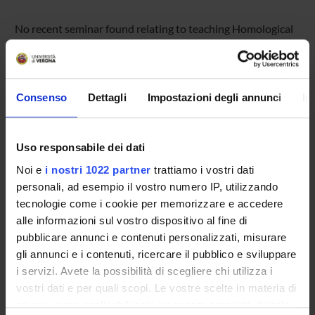
No recent seminar found relating to teaching Homological
Algebra.
Consenso
Dettagli
Impostazioni degli annunci
In
STUDYING
COURSES
Uso responsabile dei dati
PHD PROGRAMMES AND POSTGRADUATE
Noi e
i nostri 1022 partner
trattiamo i vostri dati
TRAINING
personali, ad esempio il vostro numero IP, utilizzando
tecnologie come i cookie per memorizzare e accedere
Contacts
alle informazioni sul vostro dispositivo al fine di
pubblicare annunci e contenuti personalizzati, misurare
People
gli annunci e i contenuti, ricercare il pubblico e sviluppare
Places
i servizi. Avete la possibilità di scegliere chi utilizza i
Calendar
vostri dati e per quali scopi. Le vostre scelte in materia di
privacy sono applicabili solo su questa proprietà digitale