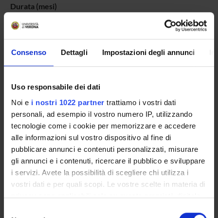
Durata (mesi)
1
Dipartimenti
Informatica
Consenso
Dettagli
Impostazioni degli annunci
In
Responsabili (o referenti locali)
Cristani Matteo
Uso responsabile dei dati
Noi e
i nostri 1022 partner
trattiamo i vostri dati
personali, ad esempio il vostro numero IP, utilizzando
ENTI FINANZIATORI:
tecnologie come i cookie per memorizzare e accedere
alle informazioni sul vostro dispositivo al fine di
Quaser s.r.l.
pubblicare annunci e contenuti personalizzati, misurare
Finanziamento:
assegnato e gestito dal Dipartimento
gli annunci e i contenuti, ricercare il pubblico e sviluppare
i servizi. Avete la possibilità di scegliere chi utilizza i
vostri dati e per quali scopi. Le vostre scelte in materia di
PARTECIPANTI AL PROGETTO
privacy sono applicabili solo su questa proprietà digitale
in cui avete effettuato le vostre scelte. È possibile
Selezione
Matteo Cristani