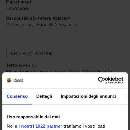
Dipartimenti
Informatica
Responsabili (o referenti locali)
Di Persio Luca
,
Farinelli Alessandro
ENTI FINANZIATORI:
Terranova s.r.l.
Finanziamento:
assegnato e gestito dal Dipartimento
Consenso
Dettagli
Impostazioni degli annunci
In
PARTECIPANTI AL PROGETTO
Luca Di Persio
Professore associato
Uso responsabile dei dati
Noi e
i nostri 1022 partner
trattiamo i vostri dati
Alessandro Farinelli