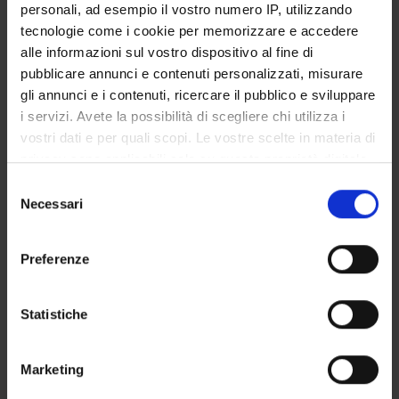
Professore ordinario
personali, ad esempio il vostro numero IP, utilizzando
tecnologie come i cookie per memorizzare e accedere
alle informazioni sul vostro dispositivo al fine di
pubblicare annunci e contenuti personalizzati, misurare
AREE DI RICERCA COINVOLTE DAL PROGETTO
gli annunci e i contenuti, ricercare il pubblico e sviluppare
Intelligenza Artificiale
i servizi. Avete la possibilità di scegliere chi utilizza i
Artificial intelligence
vostri dati e per quali scopi. Le vostre scelte in materia di
privacy sono applicabili solo su questa proprietà digitale
in cui avete effettuato le vostre scelte. È possibile
Selezione
modificare o revocare il proprio consenso in qualsiasi
Necessari
del
momento dalla Dichiarazione sui cookie o facendo clic
consenso
ATTIVITÀ
sull'icona di attivazione della privacy.
Preferenze
AREE DI RICERCA
Con il tuo consenso, vorremmo anche:
raccogliere informazioni sulla tua posizione
GRUPPI DI RICERCA
Statistiche
geografica, con un'approssimazione di qualche
DOTTORATI DI RICERCA
metro,
Marketing
Identificare il tuo dispositivo, scansionandolo
STRUTTURE
attivamente alla ricerca di caratteristiche specifiche