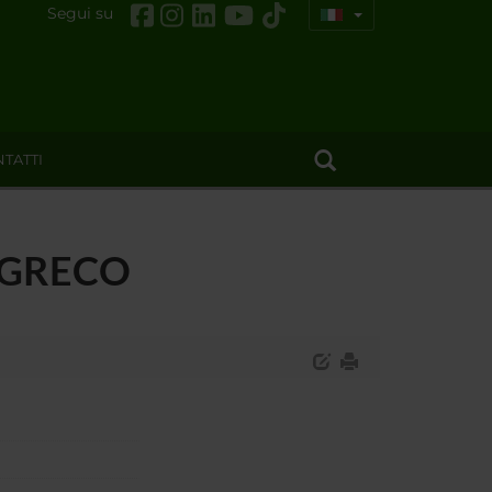
Segui su
TATTI
 PiGRECO