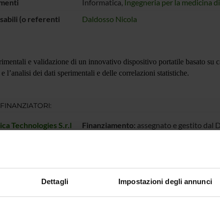
menti
Informatica,
Ingegneria per la medicina d
abili (o referenti
Daldosso Nicola
rimentali e validazione di un innovativo dispositivo portatile basato su
e l’analisi dei dati sperimentali e delle correlazioni statistiche.
 FINANZIATORI:
ca Technologies S.r.l
Finanziamento:
assegnato e gestito dal 
ECIPANTI AL PROGETTO
Dettagli
Impostazioni degli annunci
Daldosso
Professore associato
Alessia 
icolato