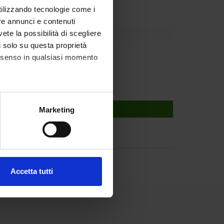
utilizzando tecnologie come i
re annunci e contenuti
vete la possibilità di scegliere
li solo su questa proprietà
consenso in qualsiasi momento
alche metro,
Marketing
e specifiche (impronte
ezione dettagli
. Puoi
Accetta tutti
l media e per analizzare il
ostri partner che si occupano
azioni che hai fornito loro o