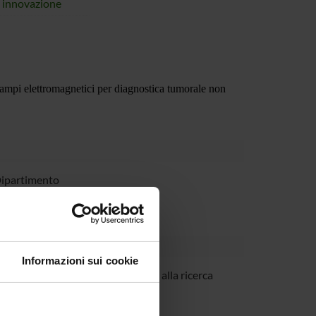
i innovazione
 campi elettromagnetici per diagnostica tumorale non
Dipartimento
Informazioni sui cookie
Sambugaro
Incaricato alla ricerca