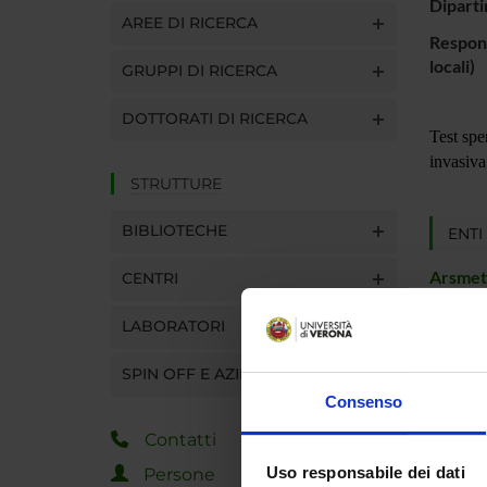
Diparti
AREE DI RICERCA
Respons
locali)
GRUPPI DI RICERCA
DOTTORATI DI RICERCA
Test spe
invasiva 
STRUTTURE
BIBLIOTECHE
ENTI
Arsmeti
CENTRI
LABORATORI
SPIN OFF E AZIENDE
PART
Consenso
Nicola 
Contatti
Elena N
Uso responsabile dei dati
Persone