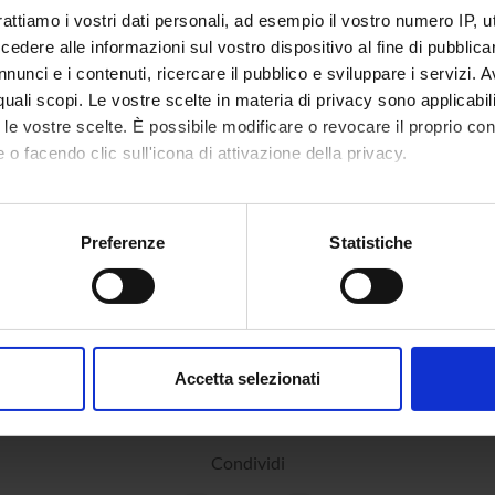
rattiamo i vostri dati personali, ad esempio il vostro numero IP, 
dere alle informazioni sul vostro dispositivo al fine di pubblica
nunci e i contenuti, ricercare il pubblico e sviluppare i servizi. A
ABORATORI ESTERNI
r quali scopi. Le vostre scelte in materia di privacy sono applicabi
té
Arsmetica Technologies
to le vostre scelte. È possibile modificare o revocare il proprio 
s.r.l
 o facendo clic sull'icona di attivazione della privacy.
mo anche:
oni sulla tua posizione geografica, con un'approssimazione di qu
DI RICERCA COINVOLTE DAL PROGETTO
Preferenze
Statistiche
spositivo, scansionandolo attivamente alla ricerca di caratteristich
ctions of matter with particles and radiation
aborati i tuoi dati personali e imposta le tue preferenze nella
s
consenso in qualsiasi momento dalla Dichiarazione sui cookie.
Accetta selezionati
nalizzare contenuti ed annunci, per fornire funzionalità dei socia
inoltre informazioni sul modo in cui utilizzi il nostro sito con i n
icità e social media, i quali potrebbero combinarle con altre inform
Condividi
lizzo dei loro servizi.