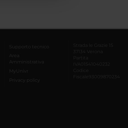
Strada le Grazie 15
Supporto tecnico
37134 Verona
Area
Partita
Amministrativa
IVA01541040232
Codice
MyUnivr
Fiscale93009870234
Privacy policy