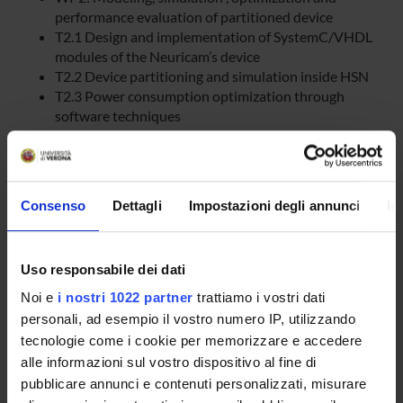
performance evaluation of partitioned device
T2.1 Design and implementation of SystemC/VHDL
modules of the Neuricam’s device
T2.2 Device partitioning and simulation inside HSN
T2.3 Power consumption optimization through
software techniques
T2.4 Simulation analysis and identification of best
partitioning
WP4: Design and Implementation of a web-based
embedded terminal
Consenso
Dettagli
Impostazioni degli annunci
In
T4.1 Specification of Hardware/software
requirements
T4.2 Hardware/OS design and implementation
Uso responsabile dei dati
T4.3 Software design and implementation
T4.4 Integration and tes
Noi e
i nostri 1022 partner
trattiamo i vostri dati
personali, ad esempio il vostro numero IP, utilizzando
tecnologie come i cookie per memorizzare e accedere
SPONSORS:
alle informazioni sul vostro dispositivo al fine di
pubblicare annunci e contenuti personalizzati, misurare
Ateneo