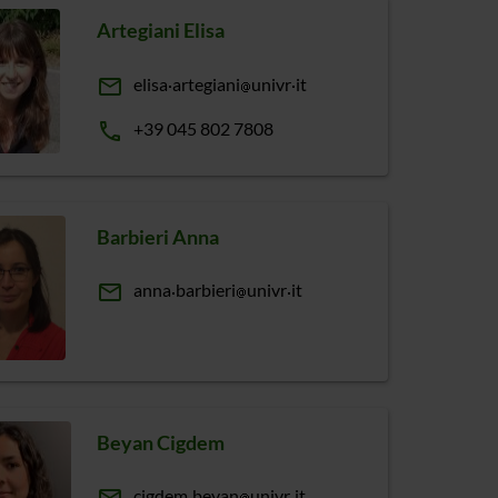
Artegiani Elisa
email
elisa
artegiani
univr
it
phone
+39 045 802 7808
Barbieri Anna
email
anna
barbieri
univr
it
Beyan Cigdem
cigdem
beyan
univr
it