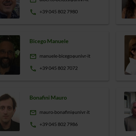
email
phone
+39 045 802 7980
Bicego Manuele
email
manuele
bicego
univr
it
phone
+39 045 802 7072
Bonafini Mauro
email
mauro
bonafini
univr
it
phone
+39 045 802 7986