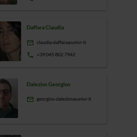
Daffara Claudia
email
claudia
daffara
univr
it
phone
+39 045 802 7942
Dalezios Georgios
email
georgios
dalezios
univr
it