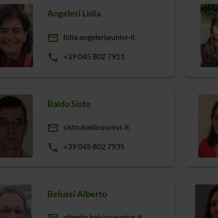
Angeleri Lidia
email
lidia
angeleri
univr
it
phone
+39 045 802 7911
Baldo Sisto
email
sisto
baldo
univr
it
phone
+39 045 802 7935
Belussi Alberto
alberto
belussi
univr
it