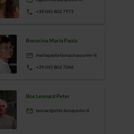
email
phone
+39 045 802 7973
Bonacina Maria Paola
email
mariapaola
bonacina
univr
it
phone
+39 045 802 7046
Bos Leonard Peter
email
leonardpeter
bos
univr
it