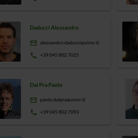
Daducci Alessandro
email
alessandro
daducci
univr
it
phone
+39 045 802 7025
Dai Pra Paolo
email
paolo
daipra
univr
it
phone
+39 045 802 7093