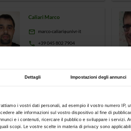
Caliari Marco
email
marco
caliari
univr
it
phone
+39 045 802 7904
Carra Damiano
Dettagli
Impostazioni degli annunci
email
damiano
carra
univr
it
phone
+39 045 802 7059
rattiamo i vostri dati personali, ad esempio il vostro numero IP, 
dere alle informazioni sul vostro dispositivo al fine di pubblica
nunci e i contenuti, ricercare il pubblico e sviluppare i servizi. A
Castellini Alberto
r quali scopi. Le vostre scelte in materia di privacy sono applicabi