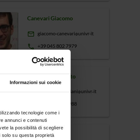
Canevari Giacomo
email
giacomo
canevari
univr
it
phone
+39 045 802 7979
Castellani Umberto
Informazioni sui cookie
email
umberto
castellani
univr
it
phone
+39 045 802 7988
utilizzando tecnologie come i
re annunci e contenuti
vete la possibilità di scegliere
Ceccato Mariano
li solo su questa proprietà