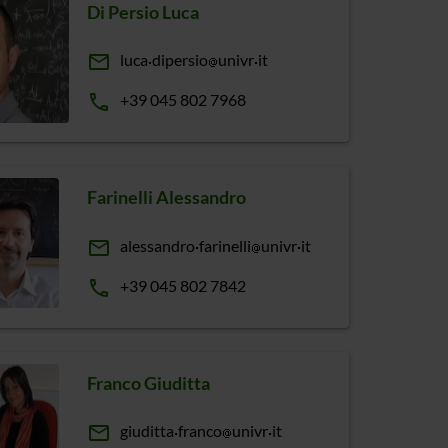
Di Persio Luca
email
luca
dipersio
univr
it
phone
+39 045 802 7968
Farinelli Alessandro
email
alessandro
farinelli
univr
it
phone
+39 045 802 7842
Franco Giuditta
email
giuditta
franco
univr
it