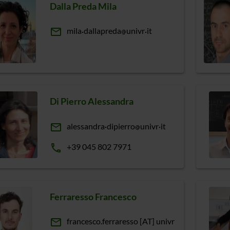
Dalla Preda Mila
email
mila
dallapreda
univr
it
Di Pierro Alessandra
email
alessandra
dipierro
univr
it
phone
+39 045 802 7971
Ferraresso Francesco
email
francesco.ferraresso [AT] univr