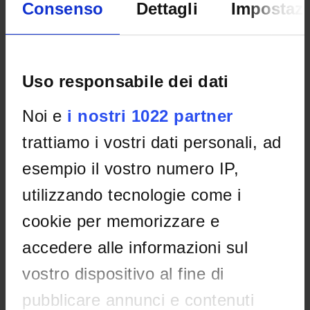
Consenso
Dettagli
Impostazi
Home
Teaching
Seminars
No recent seminar found relating to teaching Differential
geometry and topology.
Uso responsabile dei dati
Noi e
i nostri 1022 partner
STUDYING
trattiamo i vostri dati personali, ad
esempio il vostro numero IP,
COURSES
utilizzando tecnologie come i
PHD PROGRAMMES AND POSTGRADUATE
TRAINING
cookie per memorizzare e
accedere alle informazioni sul
Contacts
People
vostro dispositivo al fine di
Places
pubblicare annunci e contenuti