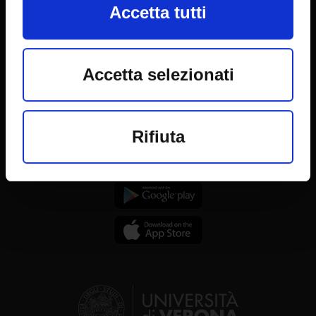
Accetta tutti
Back office Area - dbErw
cookie o facendo clic sull'icona di
MyUnivr
attivazione della privacy.
Privacy policy
Accetta selezionati
Con il tuo consenso, vorremmo
Follow on
anche:
Rifiuta
raccogliere informazioni
sulla tua posizione geografica,
con un'approssimazione di
qualche metro,
Identificare il tuo
dispositivo, scansionandolo