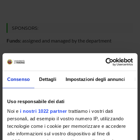
SPONSORS:
Funds:
assigned and managed by the department
PROJECT PARTICIPANTS
Consenso
Dettagli
Impostazioni degli annunci
In
Sandra Torriani
Full Professor
Uso responsabile dei dati
Noi e
i nostri 1022 partner
trattiamo i vostri dati
RESEARCH AREAS INVOLVED IN THE PROJECT
personali, ad esempio il vostro numero IP, utilizzando
Biotecnologie ambientali: bioenergie, bioraffinerie e biorisa
tecnologie come i cookie per memorizzare e accedere
Applied biotechnology (non-medical), bioreactors, applied m
alle informazioni sul vostro dispositivo al fine di