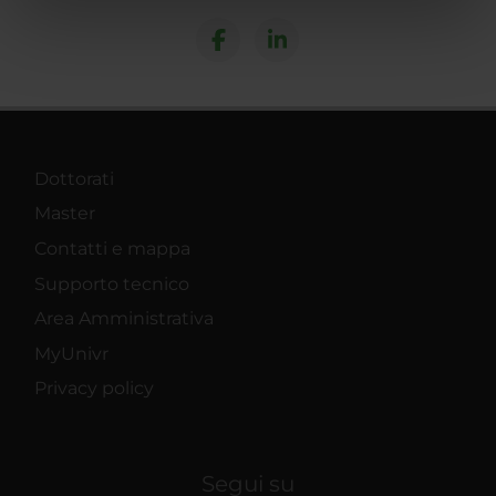
nostri partner che si occupano di analisi dei dati web,
pubblicità e social media, i quali potrebbero combinarle
con altre informazioni che hai fornito loro o che hanno
raccolto dal tuo utilizzo dei loro servizi.
Dottorati
Master
Contatti e mappa
Supporto tecnico
Area Amministrativa
MyUnivr
Privacy policy
Segui su