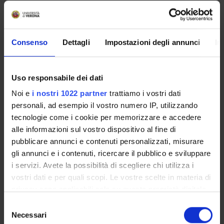
PARTECIPANTI AL PROGETTO
Consenso
Dettagli
Impostazioni degli annunci
In
Stefano De Marchi
Uso responsabile dei dati
Noi e
i nostri 1022 partner
trattiamo i vostri dati
personali, ad esempio il vostro numero IP, utilizzando
ATTIVITÀ
tecnologie come i cookie per memorizzare e accedere
alle informazioni sul vostro dispositivo al fine di
AREE DI RICERCA
pubblicare annunci e contenuti personalizzati, misurare
GRUPPI DI RICERCA
gli annunci e i contenuti, ricercare il pubblico e sviluppare
i servizi. Avete la possibilità di scegliere chi utilizza i
DOTTORATI DI RICERCA
vostri dati e per quali scopi. Le vostre scelte in materia di
privacy sono applicabili solo su questa proprietà digitale
STRUTTURE
in cui avete effettuato le vostre scelte. È possibile
Selezione
modificare o revocare il proprio consenso in qualsiasi
Necessari
del
BIBLIOTECHE