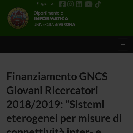
Segui su
Toggl
Finanziamento GNCS
Giovani Ricercatori
2018/2019: “Sistemi
eterogenei per misure di
connettività inter- e