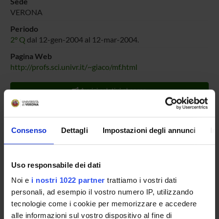
Sede
VERONA
Periodo
2° Q
dal 12-gen-2004 al 12-mar-2004.
Pagina Web
http://profs.sci.univr.it/~giaco/mf.html
Avvisi relativi al corso
Seminari relativi al corso
ORARIO LEZIONI
Consenso
Dettagli
Impostazioni degli annunci
In
MATERIALE DIDATTICO
Uso responsabile dei dati
Documenti
Noi e
i nostri 1022 partner
trattiamo i vostri dati
|Non definito (html, it, 0 KB, 27/10/02)
personali, ad esempio il vostro numero IP, utilizzando
(Mostra/Nascondi)
tecnologie come i cookie per memorizzare e accedere
alle informazioni sul vostro dispositivo al fine di