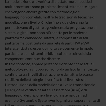
La modellazione e la verifica di piattaforme embedded
multiprocessore sono problematiche strettamente legate
che vengono ancora gestite con metodologie e
linguaggi non correlati. Inoltre, le tradizionali tecniche di
modellazione a livello RT, che fino a qualche anno fa
permettevano di gestire agevolmente la progettazione di
sistemi digitali, non sono più adatte per le moderne
piattaforme embedded. Infatti, la complessità di tali
piattaforme, costituite da una rete di parti HW e SW
interagenti, sta crescendo molto velocemente, in modo
particolare per i sistemi ibridi, in cui sono coinvolti sia
componenti continue che discrete.
In tale contesto, appare pertanto evidente che le attuali
metodologie di sviluppo soffrono, da un lato la mancanza di
continuità tra i livelli di astrazione, e dall'altro lo scarso
riutilizzo delle strategie di verifica tra i livelli stessi.
L'introduzione della modellazione a livello transazionale
(TLM), della verifica basata su asserzioni (ABV) e di
linguaggi di descrizione a livello di sistema quali, ad
esempio, SystemC e SystemVerilog, mira al superamento di
tali problemi e permette una maggior omogeneità tra