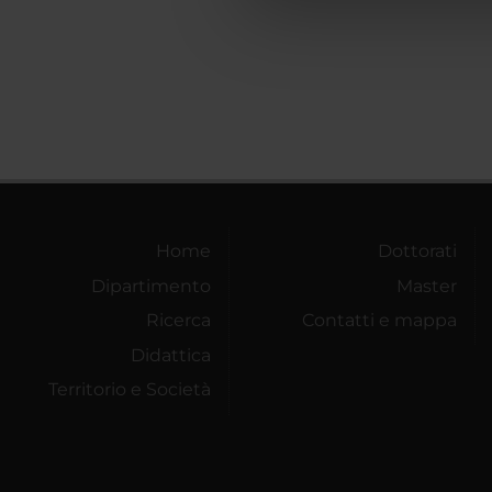
che hanno raccolto dal tuo uti
Home
Dottorati
Dipartimento
Master
Ricerca
Contatti e mappa
Didattica
Territorio e Società