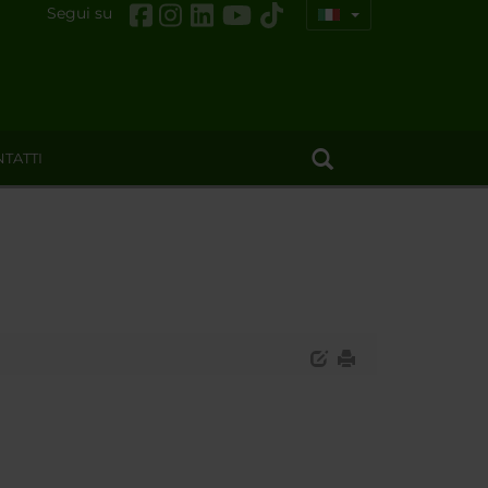
Segui su
TATTI