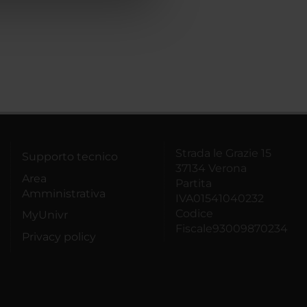
Strada le Grazie 15
Supporto tecnico
37134 Verona
Area
Partita
Amministrativa
IVA01541040232
Codice
MyUnivr
Fiscale93009870234
Privacy policy