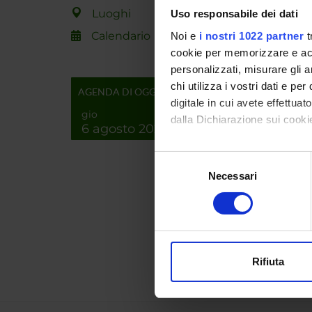
Luoghi
Uso responsabile dei dati
Handle 
Calendario
Noi e
i nostri 1022 partner
t
deposita
cookie per memorizzare e acce
ultima 
personalizzati, misurare gli an
chi utilizza i vostri dati e pe
Citazio
AGENDA DI OGGI
digitale in cui avete effettua
gio
dalla Dichiarazione sui cookie
6 agosto 2026
Consul
Con il tuo consenso, vorrem
Selezione
raccogliere informazi
Necessari
PROGET
del
Identificare il tuo di
consenso
TITOL
digitali).
DNA Co
Approfondisci come vengono el
modificare o ritirare il tuo 
<<indi
Rifiuta
Utilizziamo i cookie per perso
nostro traffico. Condividiamo 
di analisi dei dati web, pubbl