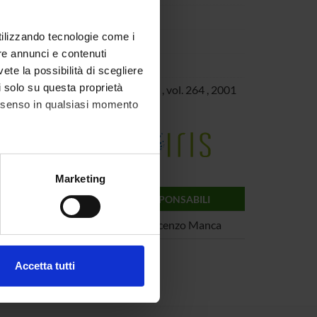
utilizzando tecnologie come i
re annunci e contenuti
vete la possibilità di scegliere
li solo su questa proprietà
g
«Theoretical Computer Science»
, vol.
264
,
2001
consenso in qualsiasi momento
e della Ricerca di Ateneo
alche metro,
Marketing
e specifiche (impronte
ARTIMENTO
RESPONSABILI
rtimento Informatica
Vincenzo Manca
ezione dettagli
. Puoi
Accetta tutti
l media e per analizzare il
ostri partner che si occupano
azioni che hai fornito loro o