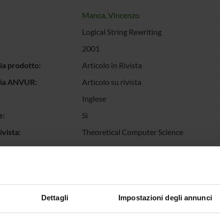
Manca, Vincenzo
Logical String Rewriting
2001
ia prodotto:
Articolo in Rivista
gia ANVUR:
Articolo su rivista
Inglese
e:
Sì
vista:
Theoretical Computer Science
vista:
0304-3975
ume:
264
:
Elsevier
Dettagli
Impostazioni degli annunci
llo pagine:
25-51
otto:
119