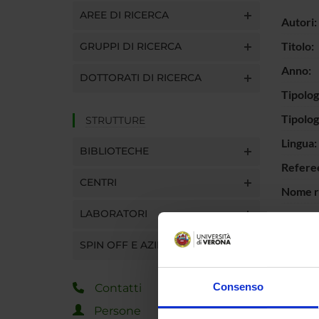
AREE DI RICERCA
Autori:
Titolo:
GRUPPI DI RICERCA
Anno:
DOTTORATI DI RICERCA
Tipolog
Tipolo
STRUTTURE
Lingua:
BIBLIOTECHE
Refere
CENTRI
Nome ri
LABORATORI
ISSN Ri
N° Vol
SPIN OFF E AZIENDE
Editore
Consenso
Interva
Contatti
Persone
Id prod