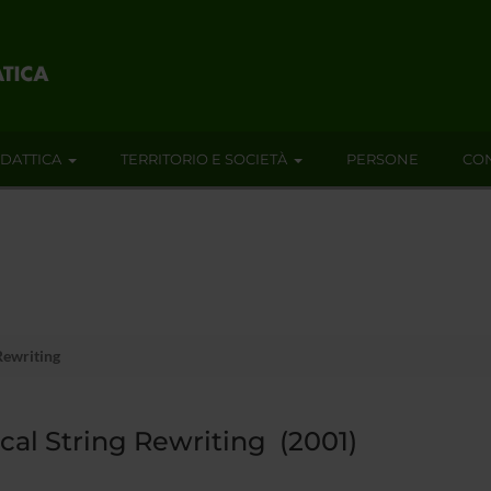
IDATTICA
TERRITORIO E SOCIETÀ
PERSONE
CON
Rewriting
cal String Rewriting (2001)