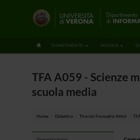
DIPARTIMENTO
RICERCA
D
TFA A059 - Scienze ma
scuola media
Home
Didattica
Tirocini Formativi Attivi
TFA
Corso
Presentazione