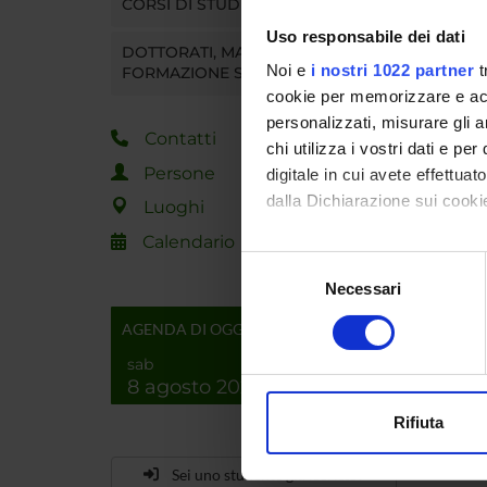
CORSI DI STUDIO
Uso responsabile dei dati
DOTTORATI, MASTER E
Noi e
i nostri 1022 partner
t
FORMAZIONE SUPERIORE
cookie per memorizzare e acce
personalizzati, misurare gli an
Contatti
chi utilizza i vostri dati e pe
Persone
digitale in cui avete effettua
dalla Dichiarazione sui cookie
Luoghi
Calendario
Con il tuo consenso, vorrem
Selezione
raccogliere informazi
Necessari
del
Identificare il tuo di
consenso
AGENDA DI OGGI
digitali).
sab
Approfondisci come vengono el
8 agosto 2026
modificare o ritirare il tuo 
Rifiuta
Utilizziamo i cookie per perso
nostro traffico. Condividiamo 
Sei uno studente già iscritto?