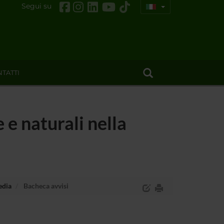
Segui su
TATTI
e naturali nella
edia
Bacheca avvisi