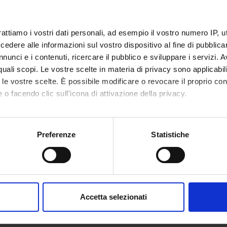
rattiamo i vostri dati personali, ad esempio il vostro numero IP, 
dere alle informazioni sul vostro dispositivo al fine di pubblica
nunci e i contenuti, ricercare il pubblico e sviluppare i servizi. A
r quali scopi. Le vostre scelte in materia di privacy sono applicabi
to le vostre scelte. È possibile modificare o revocare il proprio 
 o facendo clic sull'icona di attivazione della privacy.
mo anche:
oni sulla tua posizione geografica, con un'approssimazione di qu
Preferenze
Statistiche
spositivo, scansionandolo attivamente alla ricerca di caratteristich
aborati i tuoi dati personali e imposta le tue preferenze nella
s
consenso in qualsiasi momento dalla Dichiarazione sui cookie.
Accetta selezionati
nalizzare contenuti ed annunci, per fornire funzionalità dei socia
inoltre informazioni sul modo in cui utilizzi il nostro sito con i n