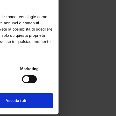
utilizzando tecnologie come i
re annunci e contenuti
vete la possibilità di scegliere
li solo su questa proprietà
consenso in qualsiasi momento
alche metro,
Marketing
e specifiche (impronte
ezione dettagli
. Puoi
Accetta tutti
l media e per analizzare il
ostri partner che si occupano