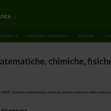
IDATTICA
TERRITORIO E SOCIETÀ
PERSONE
CON
tematiche, chimiche, fisiche 
 A059 - Scienze matematiche, chimiche, fisiche e naturali nella scuola m
 disattivato