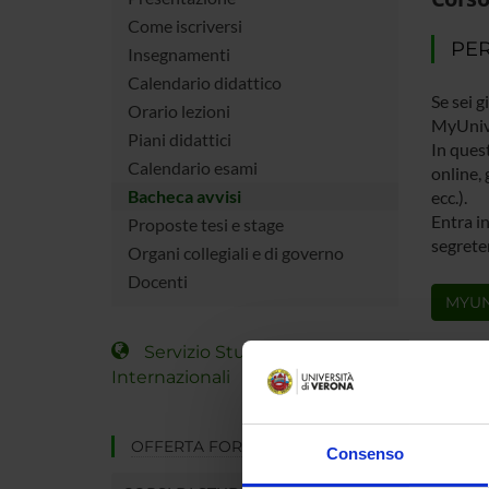
Come iscriversi
PER
Insegnamenti
Calendario didattico
Se sei g
Orario lezioni
MyUniv
Piani didattici
In quest
Calendario esami
online, 
Bacheca avvisi
ecc.).
Entra in
Proposte tesi e stage
segreter
Organi collegiali e di governo
Docenti
MYUN
Servizio Studenti
Internazionali
OFFERTA FORMATIVA
Consenso