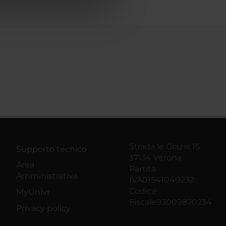
azioni che hai fornito loro o
Strada le Grazie 15
Supporto tecnico
37134 Verona
Area
Partita
Amministrativa
IVA01541040232
Codice
MyUnivr
Fiscale93009870234
Privacy policy