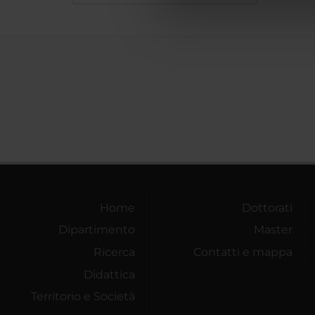
di analisi dei dati web, pubbl
che hanno raccolto dal tuo uti
Home
Dottorati
Dipartimento
Master
Ricerca
Contatti e mappa
Didattica
Territorio e Società