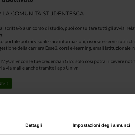
 LA COMUNITÀ STUDENTESCA
ià iscritta/o a un corso di studio, puoi consultare tutti gli avvisi rela
r.
o portale potrai visualizzare informazioni, risorse e servizi utili ch
gestione della carriera Esse3, corsi e-learning, email istituzionale
 MyUnivr con le tue credenziali GIA: solo così potrai ricevere notific
ia via mail e anche tramite l'app Univr.
IVR
Dettagli
Impostazioni degli annunci