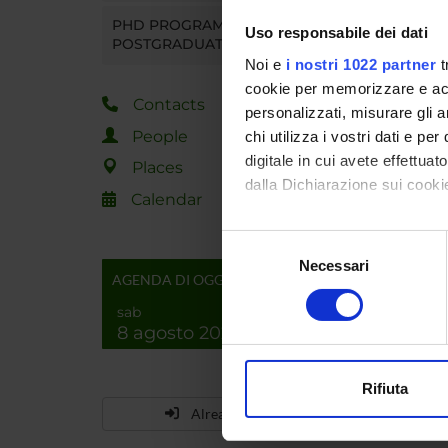
PHD PROGRAMMES AND
Uso responsabile dei dati
POSTGRADUATE TRAINING
Noi e
i nostri 1022 partner
t
cookie per memorizzare e acce
Contacts
personalizzati, misurare gli an
People
chi utilizza i vostri dati e pe
digitale in cui avete effettua
Places
dalla Dichiarazione sui cookie
Calendar
Con il tuo consenso, vorrem
Selezione
raccogliere informazi
Necessari
del
AGENDA DI OGGI
Identificare il tuo di
consenso
digitali).
sab
8 agosto 2026
Approfondisci come vengono el
modificare o ritirare il tuo 
Rifiuta
Utilizziamo i cookie per perso
Already enrolled?
nostro traffico. Condividiamo 