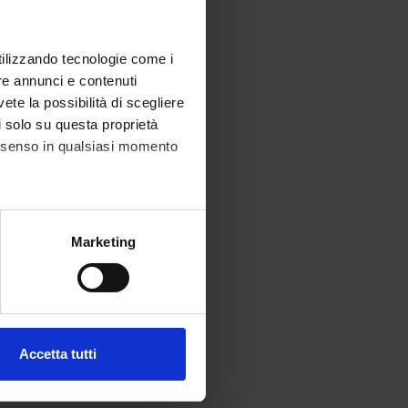
utilizzando tecnologie come i
re annunci e contenuti
vete la possibilità di scegliere
li solo su questa proprietà
consenso in qualsiasi momento
alche metro,
Marketing
e specifiche (impronte
ezione dettagli
. Puoi
Accetta tutti
l media e per analizzare il
ostri partner che si occupano