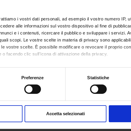
rattiamo i vostri dati personali, ad esempio il vostro numero IP, 
dere alle informazioni sul vostro dispositivo al fine di pubblica
nunci e i contenuti, ricercare il pubblico e sviluppare i servizi. A
r quali scopi. Le vostre scelte in materia di privacy sono applicabi
to le vostre scelte. È possibile modificare o revocare il proprio 
 o facendo clic sull'icona di attivazione della privacy.
mo anche:
oni sulla tua posizione geografica, con un'approssimazione di qu
Preferenze
Statistiche
spositivo, scansionandolo attivamente alla ricerca di caratteristich
aborati i tuoi dati personali e imposta le tue preferenze nella
s
consenso in qualsiasi momento dalla Dichiarazione sui cookie.
Accetta selezionati
nalizzare contenuti ed annunci, per fornire funzionalità dei socia
inoltre informazioni sul modo in cui utilizzi il nostro sito con i n