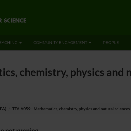
EACHING
COMMUNITY ENGAGEMENT
PEOPLE
s, chemistry, physics and n
TFA)
TFA A059 - Mathematics, chemistry, physics and natural sciences
e not running