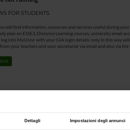
WS FOR STUDENTS
ou will find information, resources and services useful during your
udy plan on ESSE3, Distance Learning courses, university email acco
log into MyUnivr with your GIA login details: only in this way will 
 from your teachers and your secretariat via email and also via the
IVR
Dettagli
Impostazioni degli annunci