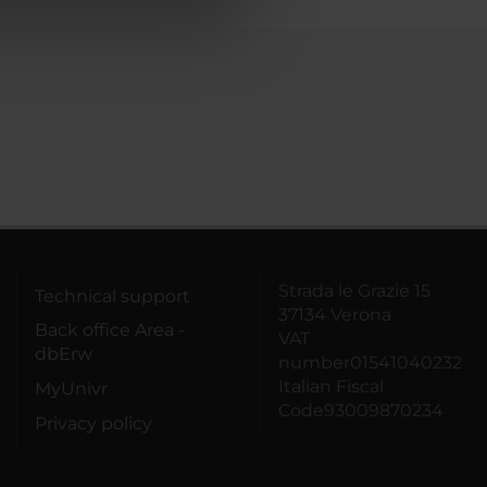
azioni che hai fornito loro o
Strada le Grazie 15
Technical support
37134 Verona
Back office Area -
VAT
dbErw
number01541040232
Italian Fiscal
MyUnivr
Code93009870234
Privacy policy