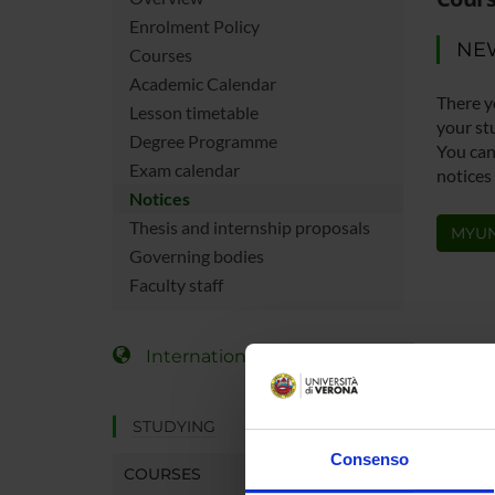
Enrolment Policy
NE
Courses
Academic Calendar
There y
Lesson timetable
your st
Degree Programme
You can 
Exam calendar
notices
Notices
Thesis and internship proposals
MYUN
Governing bodies
Faculty staff
International Students
STUDYING
Consenso
COURSES