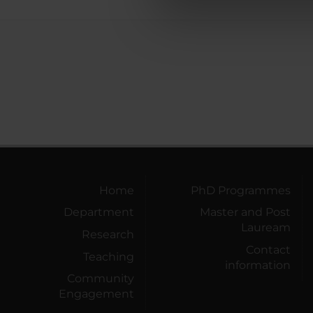
di analisi dei dati web, pubbl
che hanno raccolto dal tuo uti
Home
PhD Programmes
Department
Master and Post
Lauream
Research
Contact
Teaching
information
Community
Engagement