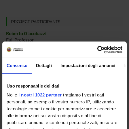
PROJECT PARTICIPANTS
Roberto Giacobazzi
Full Professor
Isabella Mastroeni
Associate Professor
Consenso
Dettagli
Impostazioni degli annunci
In
Nicola Fausto Spoto
Associate Professor
Uso responsabile dei dati
PUBLICATIONS
Noi e
i nostri 1022 partner
trattiamo i vostri dati
TITLE
AUTHORS
personali, ad esempio il vostro numero IP, utilizzando
Bisimulation congruences in safe ambients
Merro, Massimo
tecnologie come i cookie per memorizzare e accedere
alle informazioni sul vostro dispositivo al fine di
pubblicare annunci e contenuti personalizzati, misurare