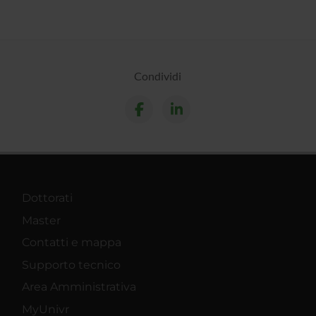
Condividi
Dottorati
Master
Contatti e mappa
Supporto tecnico
Area Amministrativa
MyUnivr