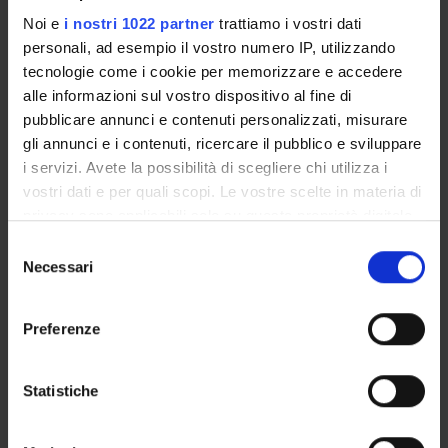
COLLABORATORI ESTERNI
Noi e
i nostri 1022 partner
trattiamo i vostri dati
personali, ad esempio il vostro numero IP, utilizzando
University Hospital Meyer Firenze
tecnologie come i cookie per memorizzare e accedere
University Hospital Meyer Firenze
alle informazioni sul vostro dispositivo al fine di
pubblicare annunci e contenuti personalizzati, misurare
gli annunci e i contenuti, ricercare il pubblico e sviluppare
AREE DI RICERCA COINVOLTE DAL PROGETTO
i servizi. Avete la possibilità di scegliere chi utilizza i
vostri dati e per quali scopi. Le vostre scelte in materia di
Bioinformatica e informatica medica
privacy sono applicabili solo su questa proprietà digitale
Life and medical sciences
in cui avete effettuato le vostre scelte. È possibile
Selezione
modificare o revocare il proprio consenso in qualsiasi
Necessari
del
momento dalla Dichiarazione sui cookie o facendo clic
consenso
sull'icona di attivazione della privacy.
Preferenze
ATTIVITÀ
Con il tuo consenso, vorremmo anche:
AREE DI RICERCA
raccogliere informazioni sulla tua posizione
Statistiche
geografica, con un'approssimazione di qualche
GRUPPI DI RICERCA
metro,